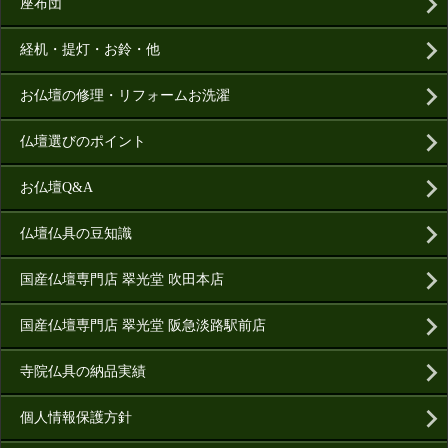
座布団
経机・提灯・お鈴・他
お仏壇の修理・リフォームお洗濯
仏壇選びのポイント
お仏壇Q&A
仏壇仏具の豆知識
国産仏壇専門店 翠光堂 吹田本店
国産仏壇専門店 翠光堂 阪急淡路駅前店
寺院仏具の納品実績
個人情報保護方針