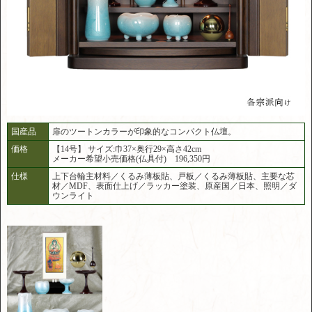
国産品
扉のツートンカラーが印象的なコンパクト仏壇。
価格
【14号】 サイズ:巾37×奥行29×高さ42cm
メーカー希望小売価格(仏具付) 196,350円
仕様
上下台輪主材料／くるみ薄板貼、戸板／くるみ薄板貼、主要な芯
材／MDF、表面仕上げ／ラッカー塗装、原産国／日本、照明／ダ
ウンライト