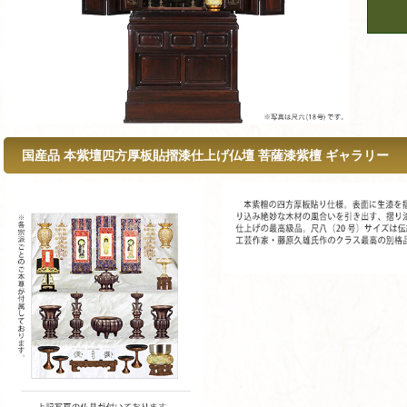
国産品 本紫壇四方厚板貼摺漆仕上げ仏壇 菩薩漆紫檀 ギャラリー