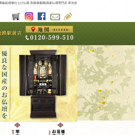
厚板貼摺漆仕上げ仏壇 菩薩漆紫檀|国産仏壇専門店 翠光堂