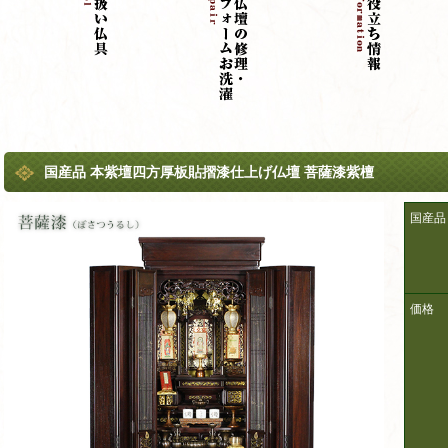
国産品 本紫壇四方厚板貼摺漆仕上げ仏壇 菩薩漆紫檀
国産品
価格