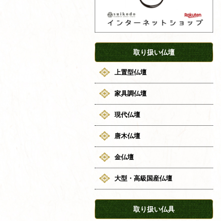
取り扱い仏壇
上置型仏壇
家具調仏壇
現代仏壇
唐木仏壇
金仏壇
大型・高級国産仏壇
取り扱い仏具