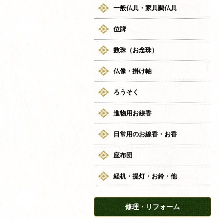
一般仏具・家具調仏具
位牌
数珠（お念珠）
仏像・掛け軸
ろうそく
進物用お線香
日常用のお線香・お香
座布団
経机・提灯・お鈴・他
修理・リフォーム