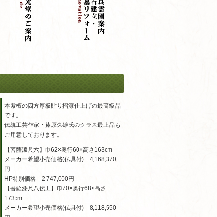
本紫檀の四方厚板貼り摺漆仕上げの最高級品
です。
伝統工芸作家・藤原久雄氏のクラス最上品も
ご用意しております。
【菩薩漆尺六】巾62×奥行60×高さ163cm
メーカー希望小売価格(仏具付) 4,168,370
円
HP特別価格 2,747,000円
【菩薩漆尺八伝工】巾70×奥行68×高さ
173cm
メーカー希望小売価格(仏具付) 8,118,550