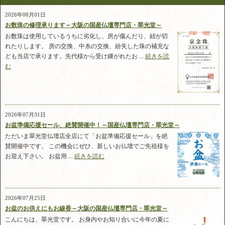
2026年08月01日
お数珠の修理承ります～大阪の国産仏壇専門店・翠光堂～
お数珠は使用しているうちに劣化し、房が傷んだり、紐が切
れたりします。 房の交換、中糸の交換、紛失した珠の補充な
ども当店で承ります。先代様から受け継がれたお ...
続きを読
む
2026年07月31日
お盆準備応援セール、絶賛開催中！～国産仏壇専門店・翠光堂～
ただいま翠光堂仏壇店全店にて「お盆準備応援セール」を絶
賛開催中です。 この機会にぜひ、新しいお仏壇でご先祖様を
お迎え下さい。 お盆用 ...
続きを読む
2026年07月25日
お盆のお供えにもお線香～大阪の国産仏壇専門店・翠光堂～
こんにちは、翠光堂です。 お身内やお知り合いに今年の夏に