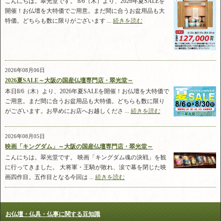
こんにちは。翠光堂です。 8/6（木）より、2026年夏SALEを
開催！お仏壇を大特価でご用意。まだ間に合うお盆用品も大
特価。どちらも数に限りがございます ...
続きを読む
2026年08月06日
2026夏SALE～大阪の国産仏壇専門店・翠光堂～
本日8/6（木）より、2026年夏SALEを開催！お仏壇を大特価で
ご用意。まだ間に合うお盆用品も大特価。どちらも数に限り
がございます。お早めにお店へお越しくださ ...
続きを読む
2026年08月05日
映画「キングダム」～大阪の国産仏壇専門店・翠光堂～
こんにちは。翠光堂です。 映画「キングダム魂の決戦」を観
に行ってきました。 大将軍・王騎が敗れ、涙で幕を閉じた映
画四作目。五作目となる今回は ...
続きを読む
お仏壇・仏具・仏事に関する豆知識