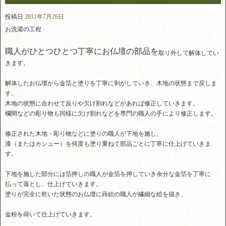
投稿日
2011年7月26日
お洗濯の工程
職人がひとつひとつ丁寧にお仏壇の部品を
取り外して解体してい
きます。
解体したお仏壇から金箔と塗りを丁寧に剥がしていき、木地の状態まで戻しま
す。
木地の状態に合わせて反りや欠け割れなどがあれば修正していきます。
欄間などの彫り物も同様に欠け割れなどを専門の職人の手により修正します。
修正された木地・彫り物などに塗りの職人が下地を施し、
漆（またはカシュー）を何度も塗り重ねて部品ごとに丁寧に仕上げていきま
す。
下地を施した部分には箔押しの職人が金箔を押していき余分な金箔を丁寧に
払って落とし、仕上げていきます。
塗りが完全に乾いた状態のお仏壇に蒔絵の職人が繊細な絵を描き、
金粉を蒔いて仕上げていきます。