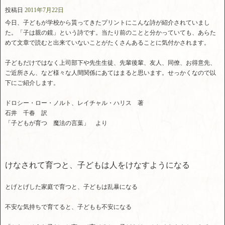
投稿日
2011年7月22日
今日、子どもが学校から貰ってきたプリントにこんな詩が紹介されていまし
た。「子は親の鏡」という詩です。当たり前のことと分かっていても、あらた
めて文章で読むと出来ていないことがたくさんあることに気付かされます。
子どもだけではなく上司部下や先生生徒、先輩後輩、友人、同僚、お得意先、
ご近所さん、など様々な人間関係にあてはまると思います。せっかくなので以
下にご紹介します。
ドロシー・ロー・ノルト、レイチャル・ハリス 著
石井 千春 訳
「子どもが育つ 魔法の言葉」 より
けなされて育つと、子どもは人をけなすようになる
とげとげした家庭で育つと、子どもは乱暴になる
不安な気持ちで育てると、子どもも不安になる