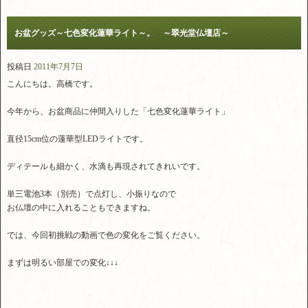
お盆グッズ～七色変化蓮華ライト～。 ～翠光堂仏壇店～
投稿日
2011年7月7日
こんにちは。高橋です。
今年から、お盆商品に仲間入りした「七色変化蓮華ライト」
直径15cm位の蓮華型LEDライトです。
ディテールも細かく、水滴も再現されてきれいです。
単三電池3本（別売）で点灯し、小振りなので
お仏壇の中に入れることもできますね。
では、今回初挑戦の動画で色の変化をご覧ください。
まずは明るい部屋での変化↓↓↓