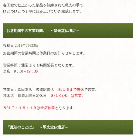
各工程で仕上がった部品を熟練された職人の手で
ひとつひとつ丁寧に組み上げていき完成します。
お盆期間中の営業時間。 ～翠光堂仏壇店～
投稿日
2011年7月23日
お盆期間の営業時間と休業日のお知らせをします。
営業時間：通常より１時間延長となります。
全店 9：30～
19：30
営業日：吹田本店・淡路駅前店
８/１６まで無休
で営業。
茨木店 毎週水曜日定休日
８/１０(水）は営業
。
８/１７・１８・１９
は
全店休業
となります。
「魔法のことば」 ～翠光堂仏壇店～