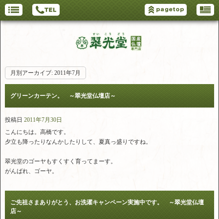
月別アーカイブ:
2011年7月
グリーンカーテン。 ～翠光堂仏壇店～
投稿日
2011年7月30日
こんにちは。高橋です。
夕立も降ったりなんかしたりして、夏真っ盛りですね。
翠光堂のゴーヤもすくすく育ってまーす。
がんばれ、ゴーヤ。
ご先祖さまありがとう、お洗濯キャンペーン実施中です。 ～翠光堂仏壇
店～