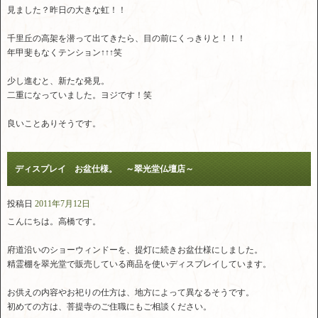
見ました？昨日の大きな虹！！
千里丘の高架を潜って出てきたら、目の前にくっきりと！！！
年甲斐もなくテンション↑↑↑笑
少し進むと、新たな発見。
二重になっていました。ヨジです！笑
良いことありそうです。
ディスプレイ お盆仕様。 ～翠光堂仏壇店～
投稿日
2011年7月12日
こんにちは。高橋です。
府道沿いのショーウィンドーを、提灯に続きお盆仕様にしました。
精霊棚を翠光堂で販売している商品を使いディスプレイしています。
お供えの内容やお祀りの仕方は、地方によって異なるそうです。
初めての方は、菩提寺のご住職にもご相談ください。