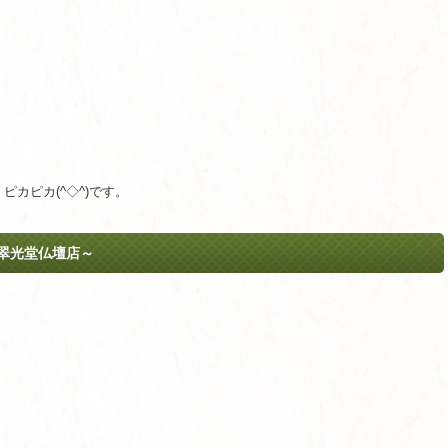
カピカ(^◇^)です。
翠光堂仏壇店～