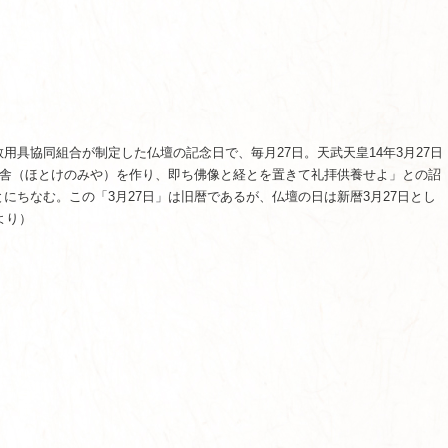
用具協同組合が制定した仏壇の記念日で、毎月27日。天武天皇14年3月27日
佛舎（ほとけのみや）を作り、即ち佛像と経とを置きて礼拝供養せよ」との詔
にちなむ。この「3月27日」は旧暦であるが、仏壇の日は新暦3月27日とし
aより）