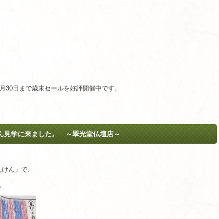
2月30日まで歳末セールを好評開催中です。
）
ん見学に来ました。 ～翠光堂仏壇店～
んけん」で、
。