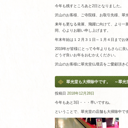
今年も残すところあと2日となりました。
沢山のお客様、ご寺院様、お取引先様、翠
来年も更なる発展、飛躍に向けて、より一
同、心よりお願い申し上げます。
年末年始は１２月３１日～１月４日までお
2019年が皆様にとって今年よりもさらに
どうぞ良いお年をおむかえください。
沢山のお客様に翠光堂仏壇店をご愛顧頂き
翠光堂も大掃除中です。 ～翠光
投稿日
2018年12月28日
今年もあと3日・・・早いですね。
ということで、翠光堂の店舗も大掃除中で