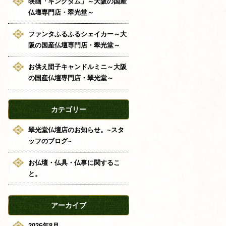
映画「キングダム」～大阪の国産
仏壇専門店・翠光堂～
ファンタふるふるシェイカー～大
阪の国産仏壇専門店・翠光堂～
お供え団子キャンドルミニ～大阪
の国産仏壇専門店・翠光堂～
カテゴリー
翠光堂仏壇店のお知らせ。~スタ
ッフのブログ~
お仏壇・仏具・仏事に関するこ
と。
アーカイブ
2026年8月