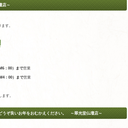
壇店～
ります。
PM6：00）まで
営業
PM4：00）まで
営業
します。
どうぞ良いお年をおむかえください。 ～翠光堂仏壇店～