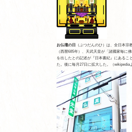
お仏壇の日
（ぶつだんのひ）は、全日本宗教
（西暦685年）、天武天皇が「諸國家毎に
を出したとの記述が『日本書紀』にあること
た。後に毎月27日に拡大した。（wikipedi