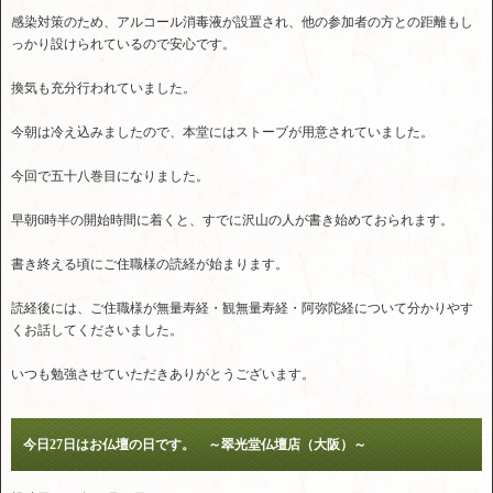
感染対策のため、アルコール消毒液が設置され、他の参加者の方との距離もし
っかり設けられているので安心です。
換気も充分行われていました。
今朝は冷え込みましたので、本堂にはストーブが用意されていました。
今回で五十八巻目になりました。
早朝6時半の開始時間に着くと、すでに沢山の人が書き始めておられます。
書き終える頃にご住職様の読経が始まります。
読経後には、ご住職様が無量寿経・観無量寿経・阿弥陀経について分かりやす
くお話してくださいました。
いつも勉強させていただきありがとうございます。
今日27日はお仏壇の日です。 ～翠光堂仏壇店（大阪）～