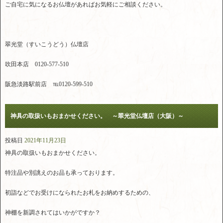
ご自宅に気になるお仏壇があればお気軽にご相談ください。
翠光堂（すいこうどう）仏壇店
吹田本店 0120-577-510
阪急淡路駅前店 ℡0120-599-510
神具の取扱いもおまかせください。 ～翠光堂仏壇店（大阪）～
投稿日
2021年11月23日
神具の取扱いもおまかせください。
特注品や別誂えのお品も承っております。
初詣などでお受けになられたお札をお納めするための、
神棚を新調されてはいかがですか？