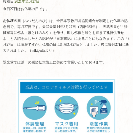
投稿日
2021年11月27日
今日27日はお仏壇の日です。
お仏壇の日
（ぶつだんのひ）は、全日本宗教用具協同組合が制定した仏壇の記
念日で、毎月27日です。天武天皇14年3月27日（西暦685年）、天武天皇が「諸
國家毎に佛舎（ほとけのみや）を作り、即ち佛像と経とを置きて礼拝供養せ
よ」との詔を出したとの記述が『日本書紀』にあることにちなみます。この「3
月27日」は旧暦ですが、仏壇の日は新暦3月27日としました。後に毎月27日に拡
大されました。（wikipediaより）
翠光堂では以下の感染拡大防止に努めて営業いたしております。