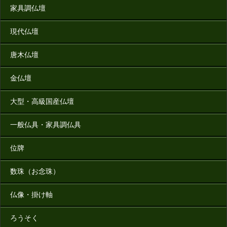
家具調仏壇
現代仏壇
唐木仏壇
金仏壇
大型・高級国産仏壇
一般仏具・家具調仏具
位牌
数珠（お念珠）
仏像・掛け軸
ろうそく