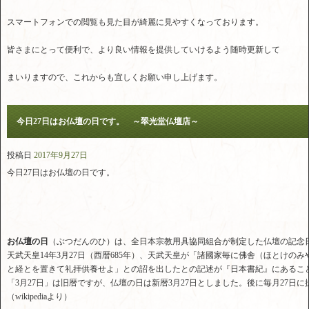
スマートフォンでの閲覧も見た目が綺麗に見やすくなっております。
皆さまにとって便利で、より良い情報を提供していけるよう随時更新して
まいりますので、これからも宜しくお願い申し上げます。
今日27日はお仏壇の日です。 ～翠光堂仏壇店～
投稿日
2017年9月27日
今日27日はお仏壇の日です。
お仏壇の日
（ぶつだんのひ）は、全日本宗教用具協同組合が制定した仏壇の記念日
天武天皇14年3月27日（西暦685年）、天武天皇が「諸國家毎に佛舎（ほとけの
と経とを置きて礼拝供養せよ」との詔を出したとの記述が『日本書紀』にあるこ
「3月27日」は旧暦ですが、仏壇の日は新暦3月27日としました。後に毎月27日
（wikipediaより）