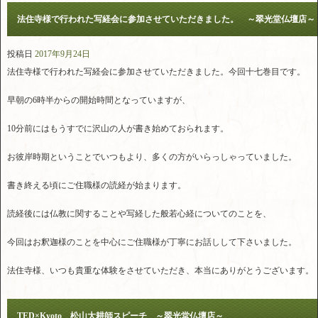
法住寺様で行われた写経会に参加させていただきました。 ～翠光堂仏壇店～
投稿日
2017年9月24日
法住寺様で行われた写経会に参加させていただきました。今回十七巻目です。
早朝の6時半からの開始時間となっていますが、
10分前にはもうすでに沢山の人が書き始めておられます。
お彼岸時期ということでいつもより、多くの方がいらっしゃっていました。
書き終える頃にご住職様の読経が始まります。
読経後には仏教に関することや写経した般若心経についてのことを、
今回はお釈迦様のことを中心にご住職様が丁寧にお話しして下さいました。
法住寺様、いつも貴重な体験をさせていただき、本当にありがとうございます。
TED×Kyoto 松山大耕師スピーチ ～翠光堂仏壇店～