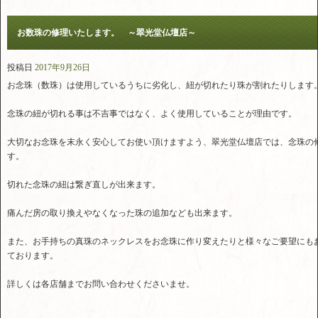
お数珠の修理いたします。 ～翠光堂仏壇店～
投稿日
2017年9月26日
お念珠（数珠）は使用しているうちに劣化し、紐が切れたり珠が割れたりします
念珠の紐が切れる事は不吉事ではなく、よく使用していることが理由です。
大切なお念珠を末永く安心してお使い頂けますよう、翠光堂仏壇店では、念珠の
す。
切れた念珠の紐は繋ぎ直しが出来ます。
痛んだ房の取り換えやなくなった珠の追加なども出来ます。
また、お手持ちの真珠のネックレスをお念珠に作り変えたりと様々なご要望にも
ております。
詳しくは各店舗までお問い合わせくださいませ。