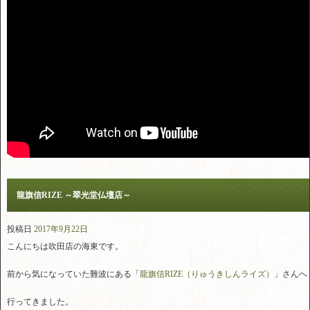
龍旗信RIZE ～翠光堂仏壇店～
投稿日
2017年9月22日
こんにちは吹田店の海東です。
前から気になっていた難波にある「
龍旗信RIZE（りゅうきしんライズ）
」さんへ
行ってきました。