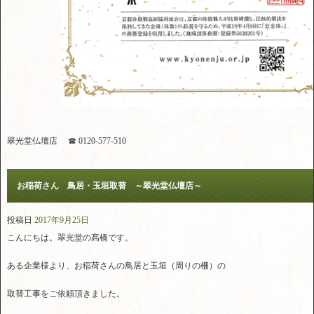
翠光堂仏壇店 ☎ 0120-577-510
お稲荷さん 鳥居・玉垣取替 ～翠光堂仏壇店～
投稿日
2017年9月25日
こんにちは。翠光堂の髙橋です。
ある企業様より、お稲荷さんの鳥居と玉垣（周りの柵）の
取替工事をご依頼頂きました。