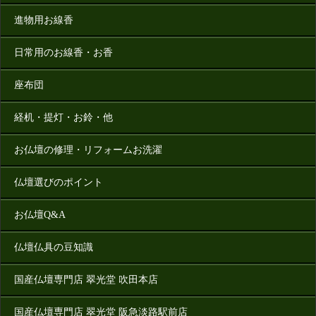
進物用お線香
日常用のお線香・お香
座布団
経机・提灯・お鈴・他
お仏壇の修理・リフォームお洗濯
仏壇選びのポイント
お仏壇Q&A
仏壇仏具の豆知識
国産仏壇専門店 翠光堂 吹田本店
国産仏壇専門店 翠光堂 阪急淡路駅前店