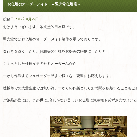
お仏壇のオーダーメイド ～翠光堂仏壇店～
投稿日
2017年9月29日
おはようございます。翠光堂吹田本店です。
翠光堂ではお仏壇のオーダーメイド製作を承っております。
奥行きを浅くしたり、蒔絵等の仕様をお好みの絵柄にしたりと
ちょっとした仕様変更のセミオーダー品から、
一から作製するフルオーダー品まで様々なご要望にお応えします。
機械等での大量生産では無い為、一からの作製となりお時間を頂戴することもご
ご納品の際には、この世に1台しかない美しいお仏壇に施主様も必ずお喜び頂け