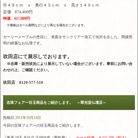
巾４９ｃｍ ｘ 奥行４３ｃｍ ｘ 高さ１４０ｃｍ
定価 874,460円
特価 617,000円
※価格はセール期間などにより異なる場合がございます。
カーリーメープルの杢目に、表面をサンクリアー加工で光沢を出した、間接照
明の綺麗なお仏壇です。
吹田店にて展示しております。
※在庫・販売状況により展示していない場合がございます。事前にお問い合
わせの上、ご確認ください。
吹田店 0120-577-510
念珠フェアー目玉商品をご紹介します。 ～翠光堂仏壇店～
投稿日
2011年10月14日
今回の念珠フェアーの目玉商品をご紹介します。
『象牙 18玉 共仕立 正絹頭房（男性用）』
セール特価 ￥241,500.-(税込)