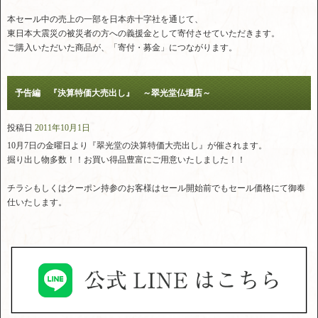
本セール中の売上の一部を日本赤十字社を通じて、
東日本大震災の被災者の方への義援金として寄付させていただきます。
ご購入いただいた商品が、「寄付・募金」につながります。
予告編 『決算特価大売出し』 ～翠光堂仏壇店～
投稿日
2011年10月1日
10月7日の金曜日より『翠光堂の決算特価大売出し』が催されます。
掘り出し物多数！！お買い得品豊富にご用意いたしました！！
チラシもしくはクーポン持参のお客様はセール開始前でもセール価格にて御奉
仕いたします。