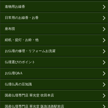
進物用お線香
日常用のお線香・お香
座布団
経机・提灯・お鈴・他
お仏壇の修理・リフォームお洗濯
仏壇選びのポイント
お仏壇Q&A
仏壇仏具の豆知識
国産仏壇専門店 翠光堂 吹田本店
国産仏壇専門店 翠光堂 阪急淡路駅前店