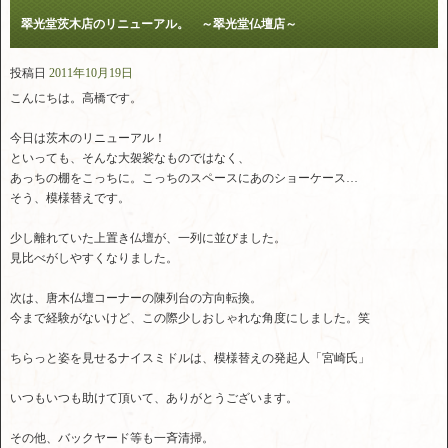
翠光堂茨木店のリニューアル。 ～翠光堂仏壇店～
投稿日
2011年10月19日
こんにちは。高橋です。
今日は茨木のリニューアル！
といっても、そんな大袈裟なものではなく、
あっちの棚をこっちに。こっちのスペースにあのショーケース…
そう、模様替えです。
少し離れていた上置き仏壇が、一列に並びました。
見比べがしやすくなりました。
次は、唐木仏壇コーナーの陳列台の方向転換。
今まで経験がないけど、この際少しおしゃれな角度にしました。笑
ちらっと姿を見せるナイスミドルは、模様替えの発起人「宮崎氏」
いつもいつも助けて頂いて、ありがとうございます。
その他、バックヤード等も一斉清掃。