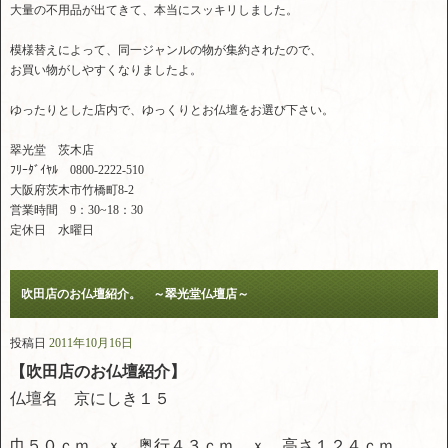
大量の不用品が出てきて、本当にスッキリしました。
模様替えによって、同一ジャンルの物が集約されたので、
お買い物がしやすくなりましたよ。
ゆったりとした店内で、ゆっくりとお仏壇をお選び下さい。
翠光堂 茨木店
ﾌﾘｰﾀﾞｲﾔﾙ 0800-2222-510
大阪府茨木市竹橋町8-2
営業時間 9：30~18：30
定休日 水曜日
吹田店のお仏壇紹介。 ～翠光堂仏壇店～
投稿日
2011年10月16日
【吹田店のお仏壇紹介】
仏壇名 京にしき１５
巾５０ｃｍ ｘ 奥行４３ｃｍ ｘ 高さ１２４ｃｍ