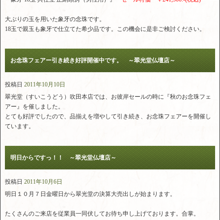
大ぶりの玉を用いた象牙の念珠です。
18玉で親玉も象牙で仕立てた希少品です。この機会に是非ご検討ください。
お念珠フェアー引き続き好評開催中です。 ～翠光堂仏壇店～
投稿日
2011年10月10日
翠光堂（すいこうどう）吹田本店では、お彼岸セールの時に『秋のお念珠フェ
アー』を催しました。
とても好評でしたので、品揃えを増やして引き続き、お念珠フェアーを開催し
ています。
明日からですっ！！ ～翠光堂仏壇店～
投稿日
2011年10月6日
明日１０月７日金曜日から翠光堂の決算大売出しが始まります。
たくさんのご来店を従業員一同伏してお待ち申し上げております。合掌。