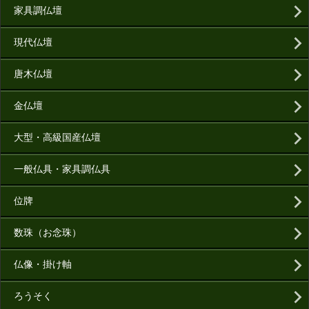
家具調仏壇
現代仏壇
唐木仏壇
金仏壇
大型・高級国産仏壇
一般仏具・家具調仏具
位牌
数珠（お念珠）
仏像・掛け軸
ろうそく