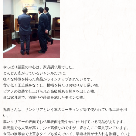
やっぱり話題の中心は、家具調仏壇でした。
どんどん広がっているジャンルだけに、
様々な特徴を持った商品がラインナップされています。
背が低く圧迫感をなくし、横幅を持たせお祀りがし易い物。
ピアノの塗装で仕上げられた高級感ある輝きを出した物。
形は家具調で、漆塗りや蒔絵を施したモダンな物。
丸喜さんは、サンクリアという車のコーティング等で使われている工法を用
い、
厚いクリアーの表面でお仏壇表面を艶やかに仕上げている商品があります。
翠光堂でも人気が高く、少々高価なのですが、皆さんにご満足頂いています。
今回の展示会で上置きタイプも並んでいて、早速社長が仕入れを依頼していま