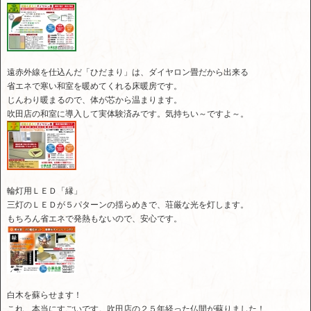
遠赤外線を仕込んだ「ひだまり」は、ダイヤロン畳だから出来る
省エネで寒い和室を暖めてくれる床暖房です。
じんわり暖まるので、体が芯から温まります。
吹田店の和室に導入して実体験済みです。気持ちい～ですよ～。
輪灯用ＬＥＤ「縁」
三灯のＬＥＤが５パターンの揺らめきで、荘厳な光を灯します。
もちろん省エネで発熱もないので、安心です。
白木を蘇らせます！
これ、本当にすごいです。吹田店の２５年経った仏間が蘇りました！