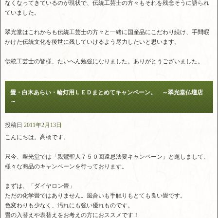
なくなってきているのが現状で、伝統工芸士の方々もそれを残念そうに語られ
ていました。
翠光堂はこれからも伝統工芸士の方々と一緒に国産品にこだわり続け、手間暇
かけた伝統文化を後世に残していけるよう尽力したいと思います。
伝統工芸士の皆様、たいへん勉強になりました。ありがとうございました。
畳・白木あらい・輪灯用ＬＥＤまとめてキャンペーン。 ～翠光堂仏壇店
～
投稿日
2011年2月13日
こんにちは。高橋です。
只今、翠光堂では「親鸞聖人７５０回遠忌法要キャンペーン」と題しまして、
様々な商品のキャンペーンを行っております。
まずは、「ダイヤロン畳」
ただの化学畳ではありません。風合いも手触りもとても良い畳です。
色変わりも少なく、汚れにも強い優れものです。
畳の入替えや表替えをお考えの方におススメです！