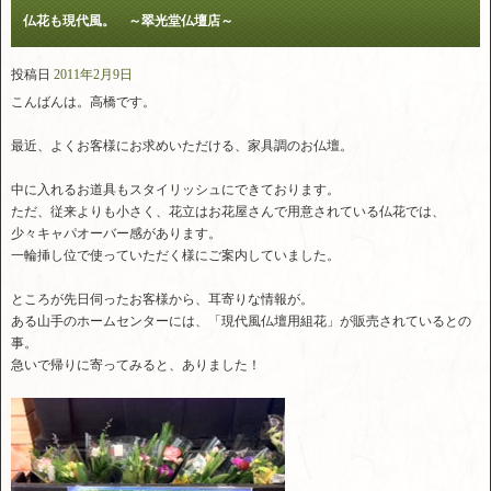
仏花も現代風。 ～翠光堂仏壇店～
投稿日
2011年2月9日
こんばんは。高橋です。
最近、よくお客様にお求めいただける、家具調のお仏壇。
中に入れるお道具もスタイリッシュにできております。
ただ、従来よりも小さく、花立はお花屋さんで用意されている仏花では、
少々キャパオーバー感があります。
一輪挿し位で使っていただく様にご案内していました。
ところが先日伺ったお客様から、耳寄りな情報が。
ある山手のホームセンターには、「現代風仏壇用組花」が販売されているとの
事。
急いで帰りに寄ってみると、ありました！