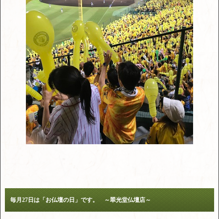
毎月27日は「お仏壇の日」です。 ～翠光堂仏壇店～