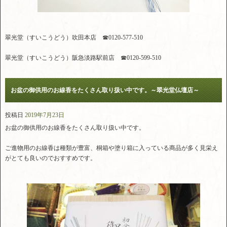
翠光堂（すいこうどう）吹田本店 ☎0120-577-510
翠光堂（すいこうどう）阪急淡路駅前店 ☎0120-599-510
お盆の御供用のお線香をたくさん取り扱い中です。～翠光堂仏壇店～
投稿日
2019年7月23日
お盆の御供用のお線香をたくさん取り扱い中です。
ご進物用のお線香は種類が豊富、桐箱や塗り箱に入っている商品が多く見栄え
がとても良いのでおすすめです。