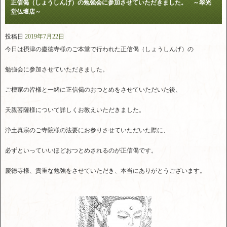
正信偈（しょうしんげ）の勉強会に参加させていただきました。 ～翠光
堂仏壇店～
投稿日
2019年7月22日
今日は摂津の慶徳寺様のご本堂で行われた正信偈（しょうしんげ）の
勉強会に参加させていただきました。
ご檀家の皆様と一緒に正信偈のおつとめをさせていただいた後、
天親菩薩様について詳しくお教えいただきました。
浄土真宗のご寺院様の法要にお参りさせていただいた際に、
必ずといっていいほどおつとめされるのが正信偈です。
慶徳寺様、貴重な勉強をさせていただき、本当にありがとうございます。