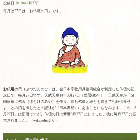
投稿日
2019年7月27日
毎月は27日は「お仏壇の日」です。
お仏壇の日
（ぶつだんのひ）は、全日本宗教用具協同組合が制定した仏壇の記
念日で、毎月27日です。天武天皇14年3月27日（西暦685年）、天武天皇が「諸
國家毎に佛舎（ほとけのみや）を作り、即ち佛像と経とを置きて礼拝供養せ
よ」との詔を出したとの記述が『日本書紀』にあることにちなみます。この「3
月27日」は旧暦ですが、仏壇の日は新暦3月27日としました。後に毎月27日に拡
大されました。（wikipediaより）