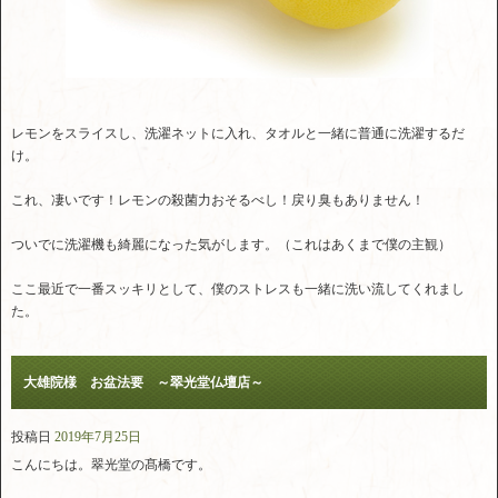
レモンをスライスし、洗濯ネットに入れ、タオルと一緒に普通に洗濯するだ
け。
これ、凄いです！レモンの殺菌力おそるべし！戻り臭もありません！
ついでに洗濯機も綺麗になった気がします。（これはあくまで僕の主観）
ここ最近で一番スッキリとして、僕のストレスも一緒に洗い流してくれまし
た。
大雄院様 お盆法要 ～翠光堂仏壇店～
投稿日
2019年7月25日
こんにちは。翠光堂の髙橋です。