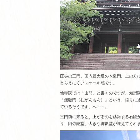
圧巻の三門。国内最大級の木造門。上の方
とらえにくいスケール感です。
他寺院では「山門」と書くのですが、知恩
「無願門（むがんもん）」という、悟りに
ているそうです。へ～～。
三門前に来ると、上がるのを躊躇する石段
り、阿弥陀堂、大きな御影堂が迎えてくれ