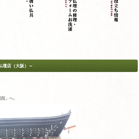
仏壇店（大阪）～
恩院」へ。