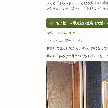
歩くと「きゅっきゅっ」となる鴬張りの通
ホケキョ」から「法（ホー）聞けよ（ケキ
ちよ松 ～翠光堂仏壇店（大阪）
投稿日
2023年6月29日
こんにちは。翠光堂です。
以前TVで見かけてから、ずっと気になって
道頓堀にあるかつ丼屋の「ちよ松」に行っ