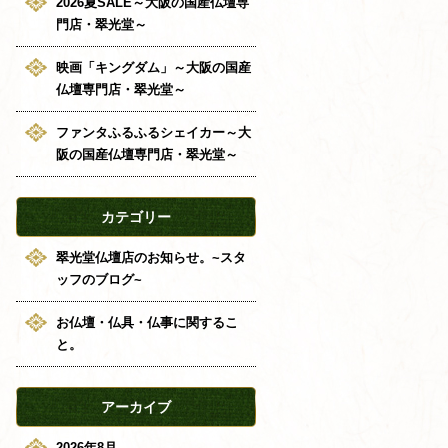
2026夏SALE～大阪の国産仏壇専
門店・翠光堂～
映画「キングダム」～大阪の国産
仏壇専門店・翠光堂～
ファンタふるふるシェイカー～大
阪の国産仏壇専門店・翠光堂～
カテゴリー
翠光堂仏壇店のお知らせ。~スタ
ッフのブログ~
お仏壇・仏具・仏事に関するこ
と。
アーカイブ
2026年8月