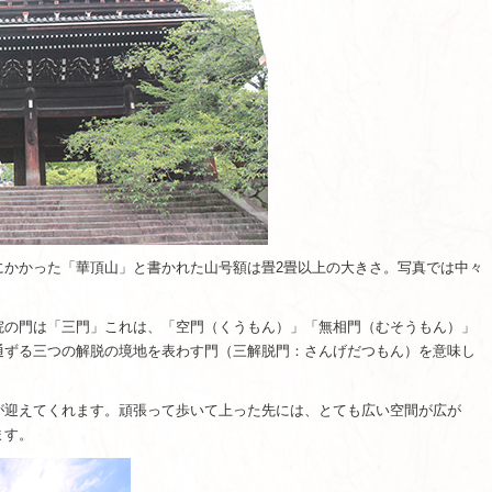
にかかった「華頂山」と書かれた山号額は畳2畳以上の大きさ。写真では中々
院の門は「三門」これは、「空門（くうもん）」「無相門（むそうもん）」
通ずる三つの解脱の境地を表わす門（三解脱門：さんげだつもん）を意味し
が迎えてくれます。頑張って歩いて上った先には、とても広い空間が広が
ます。