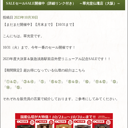
SALEセールSALE開催中（詳細リンク付き） ～翠光堂仏壇店（大阪）～
投稿日
2023年10月30日
【まだまだ開催中】【月末まで】【10/31まで】
こんにちは。翠光堂です。
10/31（火）まで、今年一番のセール開催です！
2023年度大決算＆阪急淡路駅前店外壁リニューアル記念SALEです！！
【期間限定】超お得になっている仏壇の紹介はこちら
「
①＆②
」「
③＆④
」「
⑤
」「
⑥＆⑦
」「
⑧＆⑨
」「
⑩
」「
⑪＆⑫
」「
⑬
」
「
⑭
」「
⑮
」
それぞれを販売員の言葉で紹介しております。ご参考にしてみてください。