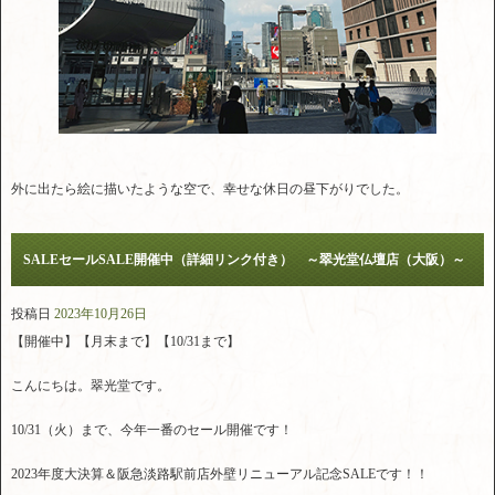
外に出たら絵に描いたような空で、幸せな休日の昼下がりでした。
SALEセールSALE開催中（詳細リンク付き） ～翠光堂仏壇店（大阪）～
投稿日
2023年10月26日
【開催中】【月末まで】【10/31まで】
こんにちは。翠光堂です。
10/31（火）まで、今年一番のセール開催です！
2023年度大決算＆阪急淡路駅前店外壁リニューアル記念SALEです！！