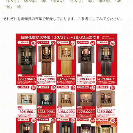
「
①＆②
」「
③＆④
」「
⑤
」「
⑥＆⑦
」「
⑧＆⑨
」「
⑩
」「
⑪＆⑫
」「
⑬
」
「
⑭
」「
⑮
」
それぞれを販売員の言葉で紹介しております。ご参考にしてみてください。