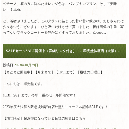
ペチーノ」底の方に沈んだオレンジ色は、パンプキンプリン。そして美味
い！！流石。
と、若者ぶりましたが、このグラスに詰まった甘い甘い飲み物、おじさんには
少々きつうございます。ひと吸いだけさせて貰いました。後は画像の手前、写
ってないブラックコーヒーを静かにすすっておりました。Zooooo...
SALEセールSALE開催中（詳細リンク付き） ～翠光堂仏壇店（大阪）～
投稿日
2023年10月29日
【まだまだ開催中】【月末まで】【10/31まで】【最後の日曜日】
こんにちは。翠光堂です。
10/31（火）まで、今年一番のセール開催です！
2023年度大決算＆阪急淡路駅前店外壁リニューアル記念SALEです！！
【期間限定】超お得になっている仏壇の紹介はこちら