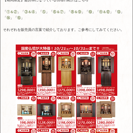
【期間限定】超お得になっている仏壇の紹介はこちら
「
①＆②
」「
③＆④
」「
⑤
」「
⑥＆⑦
」「
⑧＆⑨
」「
⑩
」「
⑪＆⑫
」「
⑬
」
「
⑭
」「
⑮
」
それぞれを販売員の言葉で紹介しております。ご参考にしてみてください。