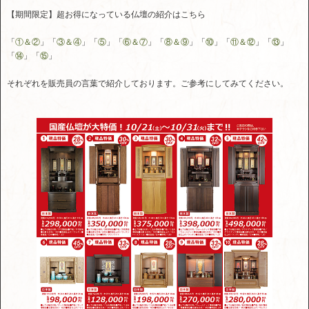
【期間限定】超お得になっている仏壇の紹介はこちら
「
①＆②
」「
③＆④
」「
⑤
」「
⑥＆⑦
」「
⑧＆⑨
」「
⑩
」「
⑪＆⑫
」「
⑬
」
「
⑭
」「
⑮
」
それぞれを販売員の言葉で紹介しております。ご参考にしてみてください。