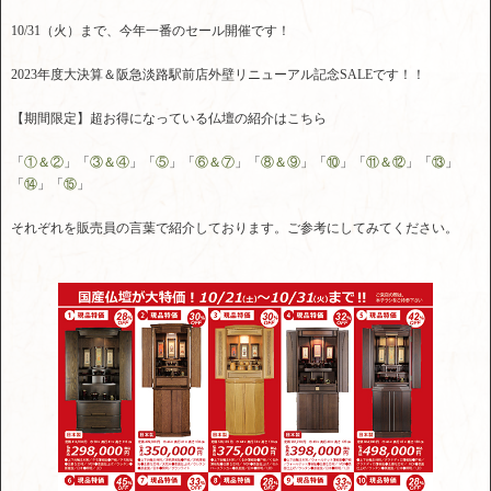
10/31（火）まで、今年一番のセール開催です！
2023年度大決算＆阪急淡路駅前店外壁リニューアル記念SALEです！！
【期間限定】超お得になっている仏壇の紹介はこちら
「
①＆②
」「
③＆④
」「
⑤
」「
⑥＆⑦
」「
⑧＆⑨
」「
⑩
」「
⑪＆⑫
」「
⑬
」
「
⑭
」「
⑮
」
それぞれを販売員の言葉で紹介しております。ご参考にしてみてください。