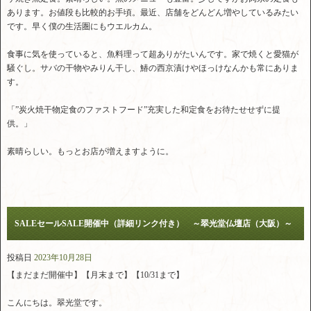
あります。お値段も比較的お手頃。最近、店舗をどんどん増やしているみたい
です。早く僕の生活圏にもウエルカム。
食事に気を使っていると、魚料理って超ありがたいんです。家で焼くと愛猫が
騒ぐし。サバの干物やみりん干し、鰆の西京漬けやほっけなんかも常にありま
す。
「”炭火焼干物定食のファストフード”充実した和定食をお待たせせずに提
供。」
素晴らしい。もっとお店が増えますように。
SALEセールSALE開催中（詳細リンク付き） ～翠光堂仏壇店（大阪）～
投稿日
2023年10月28日
【まだまだ開催中】【月末まで】【10/31まで】
こんにちは。翠光堂です。