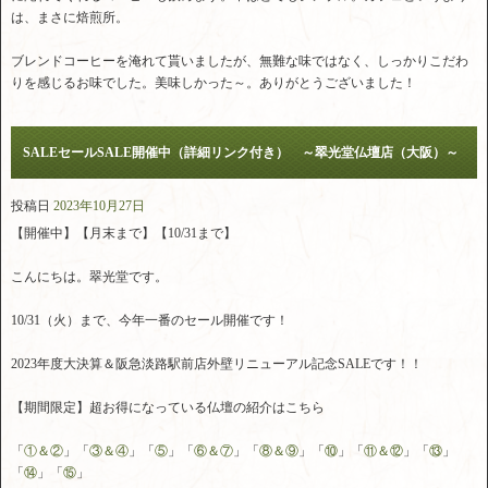
は、まさに焙煎所。
ブレンドコーヒーを淹れて貰いましたが、無難な味ではなく、しっかりこだわ
りを感じるお味でした。美味しかった～。ありがとうございました！
SALEセールSALE開催中（詳細リンク付き） ～翠光堂仏壇店（大阪）～
投稿日
2023年10月27日
【開催中】【月末まで】【10/31まで】
こんにちは。翠光堂です。
10/31（火）まで、今年一番のセール開催です！
2023年度大決算＆阪急淡路駅前店外壁リニューアル記念SALEです！！
【期間限定】超お得になっている仏壇の紹介はこちら
「
①＆②
」「
③＆④
」「
⑤
」「
⑥＆⑦
」「
⑧＆⑨
」「
⑩
」「
⑪＆⑫
」「
⑬
」
「
⑭
」「
⑮
」