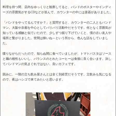
料理を待つ間、店内をゆっくりと観察してると、バンドのポスターやインディ
ーズの雰囲気がするCDなどが並んで、カウンターの中には楽器がありました。
「バンドをやってるんですか？」と質問すると、カウンターの二人ともバンド
マン。大阪や京都を中心としてバリバリ活動中だそうです。何となく雰囲気が
知っている感触と似ていたので、少しずつ掘り下げていくと、僕の古い友人や
場所と繋がりました。世間は狭いね～という所から、色んな話をしていまし
た。
喋りながらだったので、知らぬ間に食べていましたが、トマトパスタはソース
と麺の相性もいいし、バランスのとれたコーヒーは食後に良く合います。決し
てバンドマンの気まぐれではない、良いカフェです。
因みに、一階の立ち飲み屋さんとは全く別経営だそうです。立飲みも気になる
ので、夜はハシゴで来てみたいと思います。