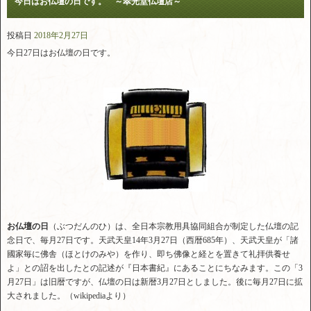
今日はお仏壇の日です。 ～翠光堂仏壇店～
投稿日
2018年2月27日
今日27日はお仏壇の日です。
お仏壇の日
（ぶつだんのひ）は、全日本宗教用具協同組合が制定した仏壇の記
念日で、毎月27日です。天武天皇14年3月27日（西暦685年）、天武天皇が「諸
國家毎に佛舎（ほとけのみや）を作り、即ち佛像と経とを置きて礼拝供養せ
よ」との詔を出したとの記述が『日本書紀』にあることにちなみます。この「3
月27日」は旧暦ですが、仏壇の日は新暦3月27日としました。後に毎月27日に拡
大されました。（wikipediaより）