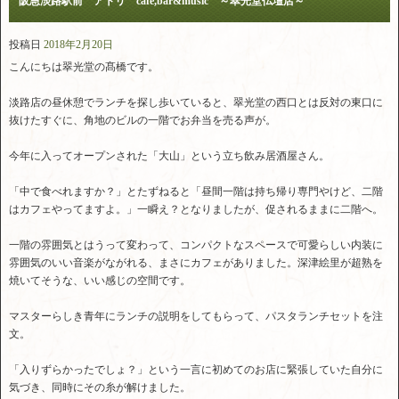
阪急淡路駅前 アトリ cafe,bar&music ～翠光堂仏壇店～
投稿日
2018年2月20日
こんにちは翠光堂の髙橋です。
淡路店の昼休憩でランチを探し歩いていると、翠光堂の西口とは反対の東口に
抜けたすぐに、角地のビルの一階でお弁当を売る声が。
今年に入ってオープンされた「大山」という立ち飲み居酒屋さん。
「中で食べれますか？」とたずねると「昼間一階は持ち帰り専門やけど、二階
はカフェやってますよ。」一瞬え？となりましたが、促されるままに二階へ。
一階の雰囲気とはうって変わって、コンパクトなスペースで可愛らしい内装に
雰囲気のいい音楽がながれる、まさにカフェがありました。深津絵里が超熟を
焼いてそうな、いい感じの空間です。
マスターらしき青年にランチの説明をしてもらって、パスタランチセットを注
文。
「入りずらかったでしょ？」という一言に初めてのお店に緊張していた自分に
気づき、同時にその糸が解けました。