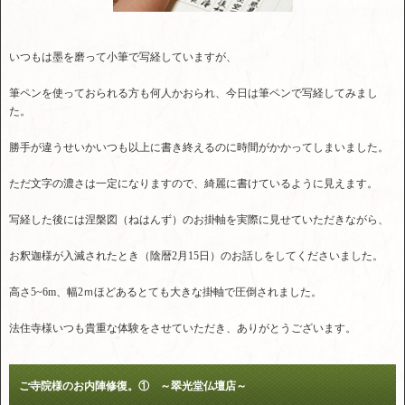
いつもは墨を磨って小筆で写経していますが、
筆ペンを使っておられる方も何人かおられ、今日は筆ペンで写経してみまし
た。
勝手が違うせいかいつも以上に書き終えるのに時間がかかってしまいました。
ただ文字の濃さは一定になりますので、綺麗に書けているように見えます。
写経した後には涅槃図（ねはんず）のお掛軸を実際に見せていただきながら、
お釈迦様が入滅されたとき（陰暦2月15日）のお話しをしてくださいました。
高さ5~6m、幅2ｍほどあるとても大きな掛軸で圧倒されました。
法住寺様いつも貴重な体験をさせていただき、ありがとうございます。
ご寺院様のお内陣修復。① ～翠光堂仏壇店～