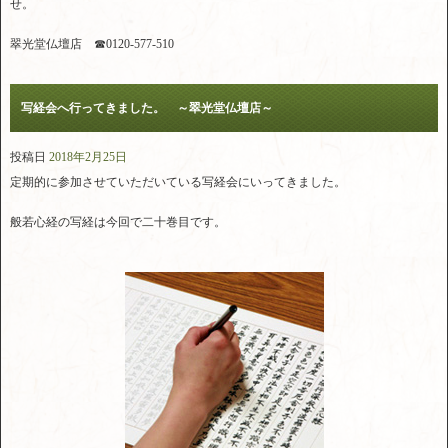
せ。
翠光堂仏壇店 ☎0120-577-510
写経会へ行ってきました。 ～翠光堂仏壇店～
投稿日
2018年2月25日
定期的に参加させていただいている写経会にいってきました。
般若心経の写経は今回で二十巻目です。