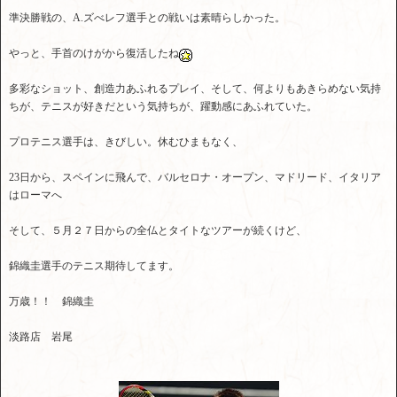
準決勝戦の、A.ズべレフ選手との戦いは素晴らしかった。
やっと、手首のけがから復活したね
多彩なショット、創造力あふれるプレイ、そして、何よりもあきらめない気持
ちが、テニスが好きだという気持ちが、躍動感にあふれていた。
プロテニス選手は、きびしい。休むひまもなく、
23日から、スペインに飛んで、バルセロナ・オープン、マドリード、イタリア
はローマへ
そして、５月２７日からの全仏とタイトなツアーが続くけど、
錦織圭選手のテニス期待してます。
万歳！！ 錦織圭
淡路店 岩尾