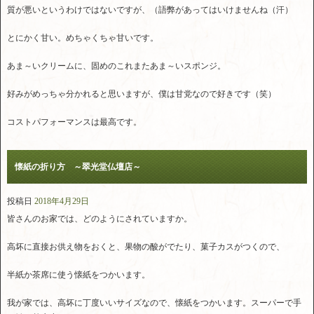
質が悪いというわけではないですが、（語弊があってはいけませんね（汗）
とにかく甘い。めちゃくちゃ甘いです。
あま～いクリームに、固めのこれまたあま～いスポンジ。
好みがめっちゃ分かれると思いますが、僕は甘党なので好きです（笑）
コストパフォーマンスは最高です。
懐紙の折り方 ～翠光堂仏壇店～
投稿日
2018年4月29日
皆さんのお家では、どのようにされていますか。
高坏に直接お供え物をおくと、果物の酸がでたり、菓子カスがつくので、
半紙か茶席に使う懐紙をつかいます。
我が家では、高坏に丁度いいサイズなので、懐紙をつかいます。スーパーで手