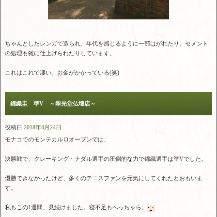
ちゃんとしたレンガで造られ、年代を感じるように一部はがれたり、セメント
の処理も雑に仕上げられたりしています。
これはこれで凄い。お金がかかっている(笑)
錦織圭 準V ～翠光堂仏壇店～
投稿日
2018年4月24日
モナコでのモンテカルロオープンでは、
決勝戦で、クレーキング・ナダル選手の圧倒的な力で錦織選手は準Vでした。
優勝できなかったけど、多くのテニスファンを元気にしてくれたとおもいま
す。
私もこの1週間、見続けました。寝不足もへっちゃら。