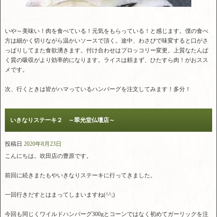
いや～美味い！肉を食べている！元気をもらっている！と感じます。僕の食べ
方は細かく切りながら温かいソースで頂く。途中、わさびで味変すると口がさ
っぱりしてまた食欲湧きます。付け合わせはブロッコリー変更。上質なたんぱ
く質の吸収がより効率的になります。ライスは頼まず、ひたすら肉！がおスス
メです。
次、行くときは皆がハマっているハンバーグを注文してみます！多分！
いきなりステーキ２ ～翠光堂仏壇店～
投稿日
2020年8月23日
こんにちは。吹田店の豊原です。
前回に続きまたもやいきなりステーキに行ってきました。
一回行きだすとはまってしまいますね(^^;)
今回も同じくワイルドハンバーグ300gとコーンではなく初めてガーリックを注