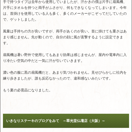
手で持つタイプは去年から使用していましたが、汗かきの僕は片手に扇風機、
片手にタオルを持つと両手がふさがり、何もできなくなってしまいます。今年
は、首掛けを使用している人も多く、多くのメーカーがこぞってだしていたの
で、ゲットしました。
風量は手持ちの方が良いですが、両手があくのが良い。首に掛けても重さはあ
まり感じません。先が動くので、自分の顔に風が直撃するように設定できま
す。
扇風機は暑い野外で使用してもあまり効果は感じませんが、屋内や電車内に入
り冷たい空気の中だと一気に汗が引いていきます。
濃い色の服に黒の扇風機だと、あまり気づかれません。見せびらかしに社内を
練り歩きましたが、誰も反応なかったので、違和感ないみたいです。
もう夏の必需品になりました。
いきなりステーキのブログをみて ～翠光堂仏壇店（大阪）～