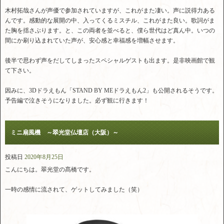
木村拓哉さんが声優で参加されていますが、これがまた凄い。声に説得力ある
んです。感動的な展開の中、入ってくるミスチル、これがまた良い。歌詞がま
た胸を揺さぶります。と、この両者を並べると、僕ら世代はど真ん中。いつの
間にか刷り込まれていた声が、安心感と幸福感を増幅させます。
後半で思わず声をだしてしまったスペシャルゲストも出ます。是非映画館で観
て下さい。
因みに、3Dドラえもん「STAND BY MEドラえもん2」も公開されるそうです。
予告編で泣きそうになりました。必ず観に行きます！
ミニ扇風機 ～翠光堂仏壇店（大阪）～
投稿日
2020年8月25日
こんにちは。翠光堂の髙橋です。
一時の感情に流されて、ゲットしてみました（笑）