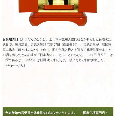
お仏
壇の日
（ぶつだんのひ）は、全日本宗教用具協同組合が制定した仏壇の記
念日で、毎月27日。天武天皇14年3月27日（西暦685年）、天武天皇が「諸國家
毎に佛舎（ほとけのみや）を作り、即ち佛像と経とを置きて礼拝供養せよ」と
の詔を出したとの記述が『日本書紀』にあることにちなむ。この「3月27日」は
旧暦であるが、仏壇の日は新暦3月27日とした。後に毎月27日に拡大した。
（wikipediaより)
年末年始の営業日と休業日をお知らせいたします。 ～国産仏壇専門店・