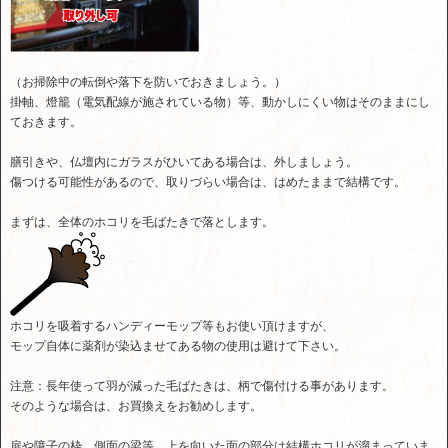
（お掃除中の転倒や落下を防いでおきましょう。）
掛軸、燈籠（電気配線が施されている物）等、動かしにくい物はそのままにし
ておきます。
膳引きや、仏壇内にガラスがひいてある場合は、外しましょう。
傷つける可能性があるので、取りづらい場合は、はめたままで結構です。
まずは、全体のホコリを毛ばたきで落とします。
ホコリを吸着するハンディーモップ等もお使い頂けますが、
モップ自体に薬剤が染込ませてある物の使用は避けて下さい。
注意：長年使って羽が減った毛ばたきは、柄で傷付ける事があります。
そのような場合は、お買換えをお勧めします。
扉や障子の枠、側面の梁等、上を向いた面の部分は結構ホコリが溜まっていま