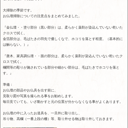
大掃除の季節です。
お仏壇掃除についての注意点をまとめてみました。
『金仏壇・・塗り部分（黒い部分）は、柔らかく薬剤が染込んでいない乾いた
クロスで拭く。
金箔部分は、毛ばたきの羽先で優しくなで、ホコリを落とす程度。（基本的に
は触らない。）』
『唐木、家具調仏壇・・面の部分は、柔らかく薬剤が染込んでいない乾いたク
ロスで拭く。
欄間等の彫りが施されている部分や細かい部分は、毛ばたきでホコリを落と
す。』
準備：
お仏壇の部品やお仏具を出す前に、
見取り図や写真を撮られる事をお勧めします。
毎日見ていても、いざ動かすと元の位置が分からなくなる事がよくあります。
お仏壇の中に入ったお道具を、一旦外に取り出し、
吊り物、高欄（一番上段の柵）等、取り外せる物は取り外しておきます。