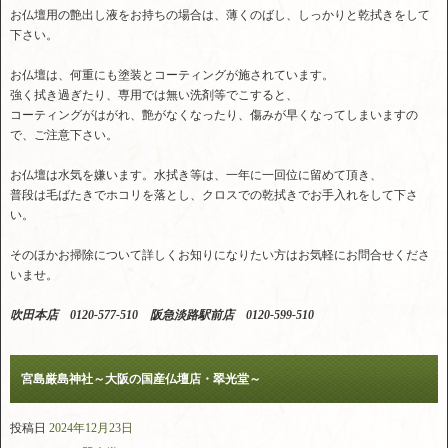
お仏壇用の艶出し液をお持ちの場合は、薄くのばし、しっかりと乾拭きをして
下さい。
お仏壇は、何重にも塗装とコーティングが施されています。
強く拭き過ぎたり、専用では無い洗剤等でこすると、
コーティングがはがれ、艶がなくなったり、傷みが早くなってしまいますの
で、ご注意下さい。
お仏壇は水気を嫌います。水拭き等は、一年に一回位に留めて頂き、
普段は毛ばたきでホコリを落とし、クロスでの乾拭きでお手入れをして下さ
い。
そのほかお掃除について詳しくお知りになりたい方はお気軽にお問合せくださ
いませ。
吹田本店 0120-577-510 阪急淡路駅前店 0120-599-510
宮島厳島神社～大阪の国産仏壇店・翠光堂～
投稿日
2024年12月23日