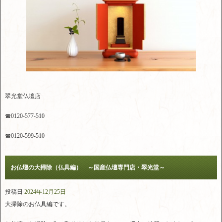
翠光堂仏壇店
☎0120-577-510
☎0120-599-510
お仏壇の大掃除（仏具編） ～国産仏壇専門店・翠光堂～
投稿日
2024年12月25日
大掃除のお仏具編です。