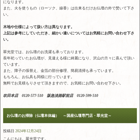
になります。
また、火を使うもの（ローソク、線香）は出来るだけお仏壇の外で焚いて下さ
い。
木地や仕様によって扱い方は異なります。
上記は参考にしていただき、細かい違いについてはお気軽にお問い合わせ下さ
い。
翠光堂では、お仏壇のお洗濯も承っております。
長年祀っていたお仏壇が、見違える様に綺麗になり、沢山の方々に喜んで頂い
ています。
また、障子の張替え、金箔の部分修理、簡易清掃も承っています。
もちろん、お仏具も同様に行っています。
無料でお見積もりさせて頂きますので、お気軽にお問い合わせ下さい。
吹田本店 0120-577-510 阪急淡路駅前店 0120-599-510
お仏壇のお掃除（仏壇本体編） ～国産仏壇専門店・翠光堂～
投稿日
2024年12月24日
こんにちは。翠光堂です。