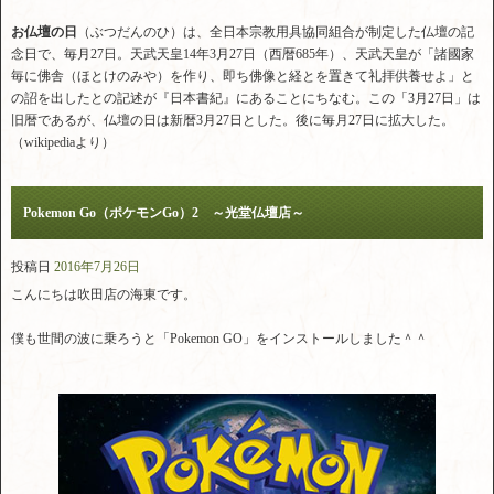
お仏壇の日
（ぶつだんのひ）は、全日本宗教用具協同組合が制定した仏壇の記
念日で、毎月27日。天武天皇14年3月27日（西暦685年）、天武天皇が「諸國家
毎に佛舎（ほとけのみや）を作り、即ち佛像と経とを置きて礼拝供養せよ」と
の詔を出したとの記述が『日本書紀』にあることにちなむ。この「3月27日」は
旧暦であるが、仏壇の日は新暦3月27日とした。後に毎月27日に拡大した。
（wikipediaより）
Pokemon Go（ポケモンGo）2 ～光堂仏壇店～
投稿日
2016年7月26日
こんにちは吹田店の海東です。
僕も世間の波に乗ろうと「Pokemon GO」をインストールしました＾＾