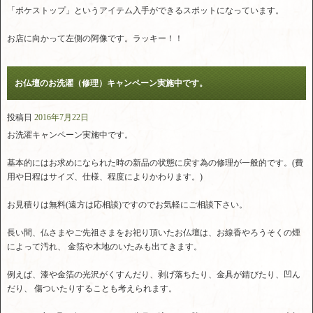
「ポケストップ」というアイテム入手ができるスポットになっています。
お店に向かって左側の阿像です。ラッキー！！
お仏壇のお洗濯（修理）キャンペーン実施中です。
投稿日
2016年7月22日
お洗濯キャンペーン実施中です。
基本的にはお求めになられた時の新品の状態に戻す為の修理が一般的です。(費
用や日程はサイズ、仕様、程度によりかわります。)
お見積りは無料(遠方は応相談)ですのでお気軽にご相談下さい。
長い間、仏さまやご先祖さまをお祀り頂いたお仏壇は、お線香やろうそくの煙
によって汚れ、 金箔や木地のいたみも出てきます。
例えば、漆や金箔の光沢がくすんだり、剥げ落ちたり、金具が錆びたり、凹ん
だり、 傷ついたりすることも考えられます。