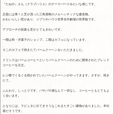
『たねや』さん（クラブハリエ）のテーマパークみたいな感じです。
正面には青々と芝が茂った三角屋根のメルヘンチックな建造物。
かわいらしい窓があり、ジブリやハウス世界名作劇場の世界観です。
アプローチの前庭も芝がとてもきれいです。
一階は和・洋菓子のショップ。二階はカフェになっています。
そこのカフェで焼きたてバームクーヘンをいただきました。
ドリンクはバームコーヒーというバームクーヘンのために開発されたブレンド
コーヒーを注文。
レジ横でぐるぐる焼かれていたバームクーヘンがやってきます。さすが、焼き
たて。
ふんわり、しっとりです。パサパサ感なんて一切なし、コーヒーともとてもよ
く合います。
となりには、ラピュタに出てきそうなこれまたすごい建物がありました。本社
屋だそうです。