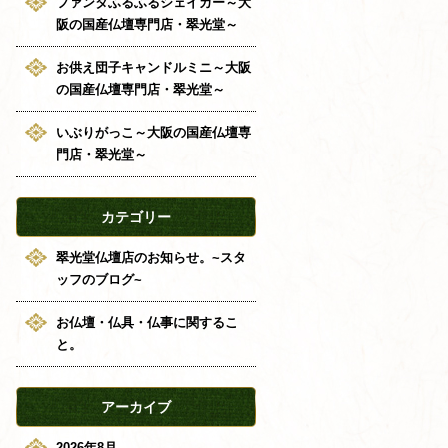
ファンタふるふるシェイカー～大
阪の国産仏壇専門店・翠光堂～
お供え団子キャンドルミニ～大阪
の国産仏壇専門店・翠光堂～
いぶりがっこ～大阪の国産仏壇専
門店・翠光堂～
カテゴリー
翠光堂仏壇店のお知らせ。~スタ
ッフのブログ~
お仏壇・仏具・仏事に関するこ
と。
アーカイブ
2026年8月