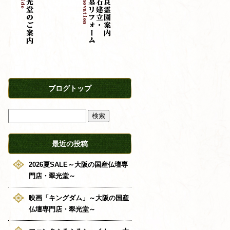
ブログトップ
最近の投稿
2026夏SALE～大阪の国産仏壇専
門店・翠光堂～
映画「キングダム」～大阪の国産
仏壇専門店・翠光堂～