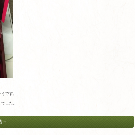
そうです。
までした。
店～