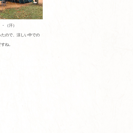
・・（汗）
ったので、涼しい中での
ですね。