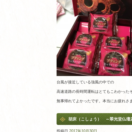
台風が接近している強風の中での
高速道路の長時間運転はとてもこわかった
無事帰れてよかったです。本当にお疲れさ
胡床（こしょう） ～翠光堂仏壇
投稿日
2017年10月30日