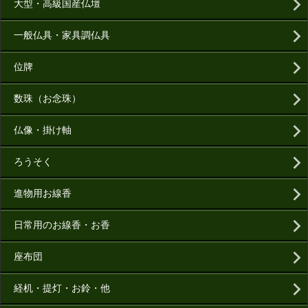
大型・高級国産仏壇
一般仏具・家具調仏具
位牌
数珠（お念珠）
仏像・掛け軸
ろうそく
進物用お線香
日常用のお線香・お香
座布団
経机・提灯・お鈴・他