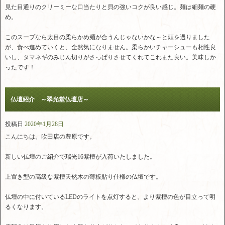
見た目通りのクリーミーな口当たりと貝の強いコクが良い感じ。麺は細麺の硬
め。
このスープなら太目の柔らかめ麺が合うんじゃないかな～と頭を過りました
が、食べ進めていくと、全然気になりません。柔らかいチャーシューも相性良
いし、タマネギのみじん切りがさっぱりさせてくれてこれまた良い。美味しか
ったです！
仏壇紹介 ～翠光堂仏壇店～
投稿日
2020年1月28日
こんにちは。吹田店の豊原です。
新しい仏壇のご紹介で瑞光16紫檀が入荷いたしました。
上置き型の高級な紫檀天然木の薄板貼り仕様の仏壇です。
仏壇の中に付いているLEDのライトを点灯すると、より紫檀の色が目立って明
るくなります。