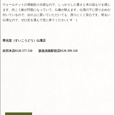
ウォールナットの薄板貼り仕様なので、しっかりした重さと木の温もりを感じ
ます。向こう板が凹面になっていて、仏像が映えます。仏壇の下に滑り止めが
付いているので、台の上に置いていただいても、滑りにくく安心です。明るい
仏壇なので、ぜひ足を運んで見に来てください( ´∀｀ )
翠光堂（すいこうどう）仏壇店
吹田本店0120-577-510 阪急淡路駅前店0120-599-510