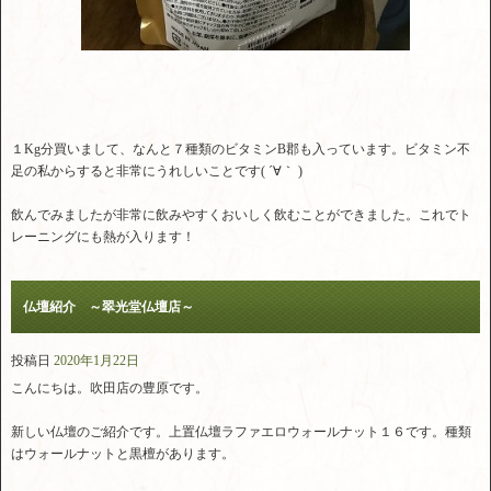
１Kg分買いまして、なんと７種類のビタミンB郡も入っています。ビタミン不
足の私からすると非常にうれしいことです( ´∀｀ )
飲んでみましたが非常に飲みやすくおいしく飲むことができました。これでト
レーニングにも熱が入ります！
仏壇紹介 ～翠光堂仏壇店～
投稿日
2020年1月22日
こんにちは。吹田店の豊原です。
新しい仏壇のご紹介です。上置仏壇ラファエロウォールナット１６です。種類
はウォールナットと黒檀があります。