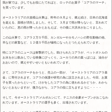
我が家では、少しでもお役にたてればと、ロッテのお菓子「コアラのマーチ」
を買っています。
オーストラリアの大規模山火事は、昨年の９月より、燃え続け、日本の北海道
を超える、面積が消失しました。そして、３月まで雨が降らないと、言われて
いたのに、恵の雨が降ったかとおもえば、その後に大洪水がおこりました。
この山火事で、コアラ２万５千匹、カンガルーやカモノハシの野生動物の他、
羊などの家畜など、１２億５千匹が犠牲になったとつたえられています。
特にコアラのニュースは衝撃的でした。助けられたコアラが、ペットボトルの
お水をがぶ飲みしている映像にびっくり。ユーカリの木の葉っぱには、油分が
おおいので、燃えやすいせいともいわれています。
さて、コアラのマーチをかうと、売上の一部が、「オーストラリアのコアラ基
金」に寄付されます。コアラの保護や研究の為に設立されました。今回、お菓
子を買ったからといって、けがをしたコアラの為に使われるかどうか、わから
ないとおもいますが、微力ながら、コアラの役に立ちますように・・・・
そして、今オーストラリア/メルボルンにて、テニスの全豪オープンがおこなわ
れています。オーストラリアの選手も多く、出場されています。