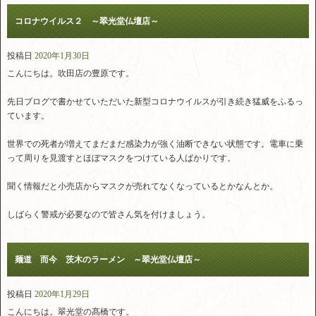
コロナウイルス２ ～翠光堂仏壇店～
投稿日
2020年1月30日
こんにちは。吹田店の豊原です。
先日ブログで書かせていただいた新型コロナウイルスが引き続き猛威をふるっ
ています。
世界での死者が増えてまだまだ感染力が強く油断できない状態です。電車に乗
って周りを見渡すとほぼマスクをつけている人ばかりです。
聞く情報だと小売店からマスクが売れてなくなっているとかなんとか。
しばらく警戒が必要なので皆さん気を付けましょう。
麺道 而今 茨木のラーメン ～翠光堂仏壇店～
投稿日
2020年1月29日
こんにちは。翠光堂の髙橋です。