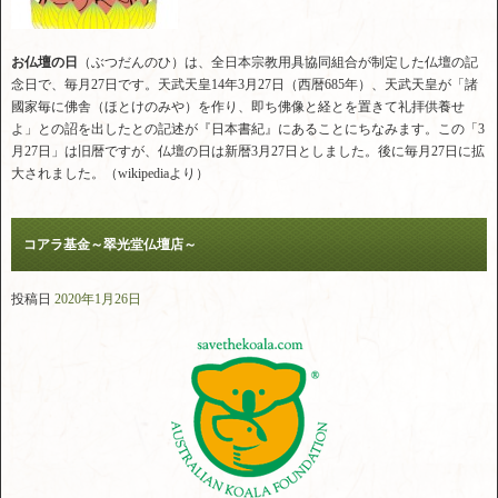
お仏壇の日
（ぶつだんのひ）は、全日本宗教用具協同組合が制定した仏壇の記
念日で、毎月27日です。天武天皇14年3月27日（西暦685年）、天武天皇が「諸
國家毎に佛舎（ほとけのみや）を作り、即ち佛像と経とを置きて礼拝供養せ
よ」との詔を出したとの記述が『日本書紀』にあることにちなみます。この「3
月27日」は旧暦ですが、仏壇の日は新暦3月27日としました。後に毎月27日に拡
大されました。（wikipediaより）
コアラ基金～翠光堂仏壇店～
投稿日
2020年1月26日