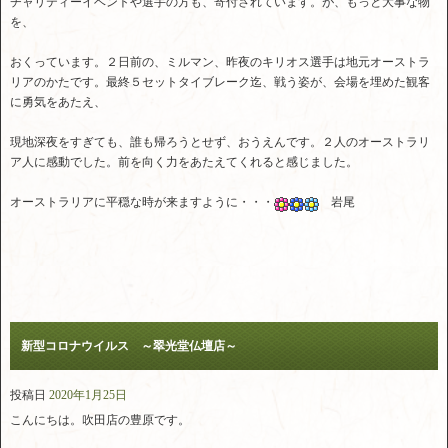
チャリティーイベントや選手の方も、寄付されています。が、もっと大事な物
を、
おくっています。２日前の、ミルマン、昨夜のキリオス選手は地元オーストラ
リアのかたです。最終５セットタイブレーク迄、戦う姿が、会場を埋めた観客
に勇気をあたえ、
現地深夜をすぎても、誰も帰ろうとせず、おうえんです。２人のオーストラリ
ア人に感動でした。前を向く力をあたえてくれると感じました。
オーストラリアに平穏な時が来ますように・・・
岩尾
新型コロナウイルス ～翠光堂仏壇店～
投稿日
2020年1月25日
こんにちは。吹田店の豊原です。