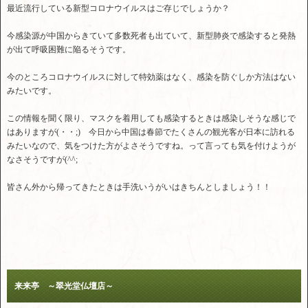
最近流行している新型コロナウイルスはご存じでしょうか？
今感染源が中国からきていて多数死者も出ていて、新型肺炎で感染すると発熱
が出て呼吸困難に陥るそうです。
今のところコロナウイルスに対して特効薬はなく、感染を防ぐしか方法はない
みたいです。
この情報を聞く限り、マスクを着用しても感染するときは感染しそうな感じで
はありますが(・・;) 今日から中国は春節でたくさんの観光客が日本に訪れる
みたいなので、気をつけた方がよさそうですね。って言っても気を付けようが
なさそうですが(^^;
皆さん外から帰ってきたときは手洗いうがいはきちんとしましょう！！
来来亭 ～翠光堂仏壇店～