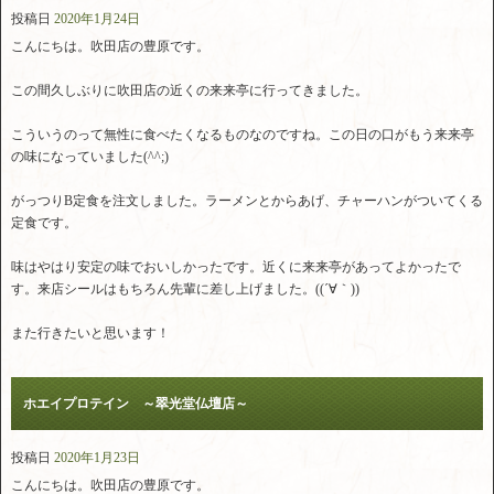
投稿日
2020年1月24日
こんにちは。吹田店の豊原です。
この間久しぶりに吹田店の近くの来来亭に行ってきました。
こういうのって無性に食べたくなるものなのですね。この日の口がもう来来亭
の味になっていました(^^;)
がっつりB定食を注文しました。ラーメンとからあげ、チャーハンがついてくる
定食です。
味はやはり安定の味でおいしかったです。近くに来来亭があってよかったで
す。来店シールはもちろん先輩に差し上げました。((´∀｀))
また行きたいと思います！
ホエイプロテイン ～翠光堂仏壇店～
投稿日
2020年1月23日
こんにちは。吹田店の豊原です。