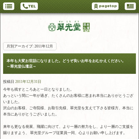
月別アーカイブ:
2011年12月
本年も大変お世話になりました。どうぞ良いお年をおむかえください。
～翠光堂仏壇店～
投稿日
2011年12月31日
今年も残すところあと一日となりました。
あっという間に一年が過ぎ、たくさんのお客様に恵まれ本当にありがとうござ
いました。
沢山のお客様、ご寺院様、お取引先様、翠光堂を支えて下さる皆様方、本当に
本当にありがとうございました。
来年も更なる発展、飛躍に向けて、より一層の努力をし、より一層のご支援を
賜りますよう、 翠光堂グループ従業員一同、心よりお願い申し上げます。