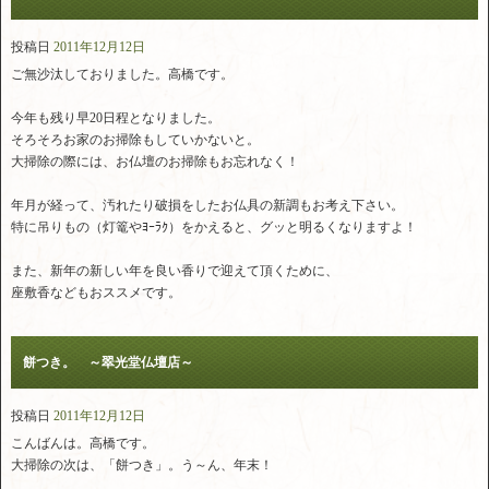
投稿日
2011年12月12日
ご無沙汰しておりました。高橋です。
今年も残り早20日程となりました。
そろそろお家のお掃除もしていかないと。
大掃除の際には、お仏壇のお掃除もお忘れなく！
年月が経って、汚れたり破損をしたお仏具の新調もお考え下さい。
特に吊りもの（灯篭やﾖｰﾗｸ）をかえると、グッと明るくなりますよ！
また、新年の新しい年を良い香りで迎えて頂くために、
座敷香などもおススメです。
餅つき。 ～翠光堂仏壇店～
投稿日
2011年12月12日
こんばんは。高橋です。
大掃除の次は、「餅つき」。う～ん、年末！