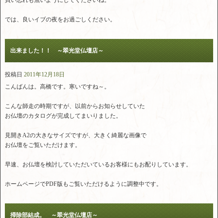
買い忘れも無いようにしてくださいね。
では、良いイブの夜をお過ごしください。
出来ました！！ ～翠光堂仏壇店～
投稿日
2011年12月18日
こんばんは。高橋です。寒いですね～。
こんな師走の時期ですが、以前からお知らせしていた
お仏壇のカタログが完成してまいりました。
見開きA2の大きなサイズですが、大きく綺麗な画像で
お仏壇をご覧いただけます。
早速、お仏壇を検討していただいているお客様にもお配りしています。
ホームページでPDF版もご覧いただけるように調整中です。
掃除部結成。 ～翠光堂仏壇店～