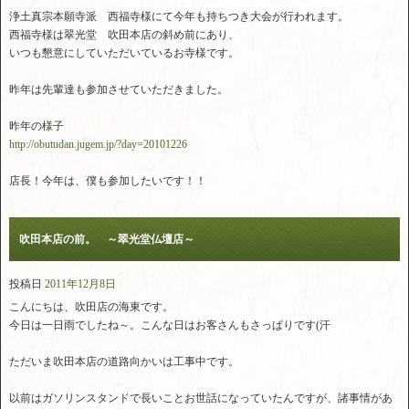
浄土真宗本願寺派 西福寺様にて今年も持ちつき大会が行われます。
西福寺様は翠光堂 吹田本店の斜め前にあり、
いつも懇意にしていただいているお寺様です。
昨年は先輩達も参加させていただきました。
昨年の様子
http://obutudan.jugem.jp/?day=20101226
店長！今年は、僕も参加したいです！！
吹田本店の前。 ～翠光堂仏壇店～
投稿日
2011年12月8日
こんにちは、吹田店の海東です。
今日は一日雨でしたね～。こんな日はお客さんもさっぱりです(汗
ただいま吹田本店の道路向かいは工事中です。
以前はガソリンスタンドで長いことお世話になっていたんですが、諸事情があ