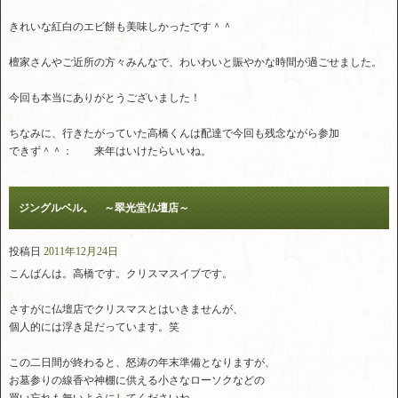
きれいな紅白のエビ餅も美味しかったです＾＾
檀家さんやご近所の方々みんなで、わいわいと賑やかな時間が過ごせました。
今回も本当にありがとうございました！
ちなみに、行きたがっていた高橋くんは配達で今回も残念ながら参加
できず＾＾： 来年はいけたらいいね。
ジングルベル。 ～翠光堂仏壇店～
投稿日
2011年12月24日
こんばんは。高橋です。クリスマスイブです。
さすがに仏壇店でクリスマスとはいきませんが、
個人的には浮き足だっています。笑
この二日間が終わると、怒涛の年末準備となりますが、
お墓参りの線香や神棚に供える小さなローソクなどの