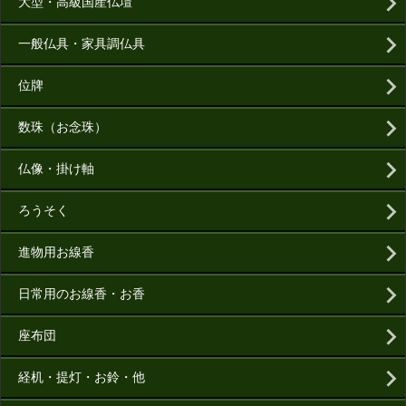
大型・高級国産仏壇
一般仏具・家具調仏具
位牌
数珠（お念珠）
仏像・掛け軸
ろうそく
進物用お線香
日常用のお線香・お香
座布団
経机・提灯・お鈴・他