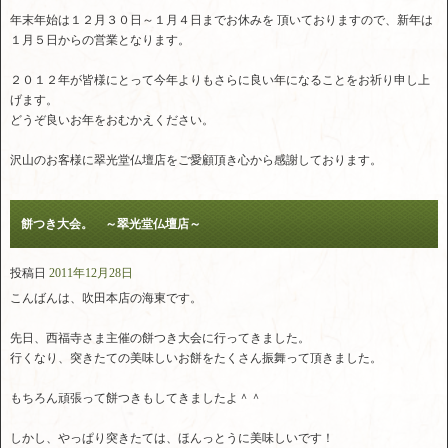
年末年始は１２月３０日～１月４日までお休みを 頂いておりますので、新年は
１月５日からの営業となります。
２０１２年が皆様にとって今年よりもさらに良い年になることをお祈り申し上
げます。
どうぞ良いお年をおむかえください。
沢山のお客様に翠光堂仏壇店をご愛顧頂き心から感謝しております。
餅つき大会。 ～翠光堂仏壇店～
投稿日
2011年12月28日
こんばんは、吹田本店の海東です。
先日、西福寺さま主催の餅つき大会に行ってきました。
行くなり、突きたての美味しいお餅をたくさん振舞って頂きました。
もちろん頑張って餅つきもしてきましたよ＾＾
しかし、やっぱり突きたては、ほんっとうに美味しいです！