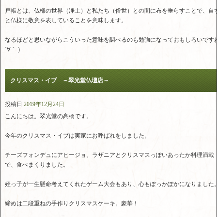
戸帳とは、仏様の世界（浄土）と私たち（俗世）との間に布を垂らすことで、自
と仏様に敬意を表していることを意味します。
なるほどと思いながらこういった意味を調べるのも勉強になっておもしろいですね
´∀｀ )
クリスマス・イブ ～翠光堂仏壇店～
投稿日
2019年12月24日
こんにちは。翠光堂の髙橋です。
今年のクリスマス・イブは実家にお呼ばれをしました。
チーズフォンデュにアヒージョ、ラザニアとクリスマスっぽいあったか料理満載
で、食べまくりました。
姪っ子が一生懸命考えてくれたゲーム大会もあり、心もぽっかぽかになりました
締めは二段重ねの手作りクリスマスケーキ。豪華！