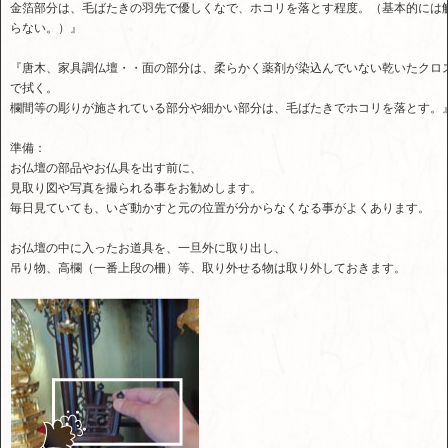
金箔部分は、毛ばたきの羽先で優しくなで、ホコリを落とす程度。（基本的には
らない。）』
『唐木、家具調仏壇・・面の部分は、柔らかく薬剤が染込んでいない乾いたクロ
で拭く。
欄間等の彫りが施されている部分や細かい部分は、毛ばたきでホコリを落とす。
準備：
お仏壇の部品やお仏具を出す前に、
見取り図や写真を撮られる事をお勧めします。
毎日見ていても、いざ動かすと元の位置が分からなくなる事がよくあります。
お仏壇の中に入ったお道具を、一旦外に取り出し、
吊り物、高欄（一番上段の柵）等、取り外せる物は取り外しておきます。