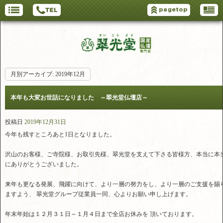
月別アーカイブ:
2019年12月
本年も大変お世話になりました ～翠光堂仏壇店～
投稿日
2019年12月31日
今年も残すところあと1日となりました。
沢山のお客様、ご寺院様、お取引先様、翠光堂を支えて下さる皆様方、本当に本
にありがとうございました。
来年も更なる発展、飛躍に向けて、より一層の努力をし、より一層のご支援を賜
ますよう、 翠光堂グループ従業員一同、心よりお願い申し上げます。
年末年始は１２月３１日～１月４日まで全店お休みを 頂いております。