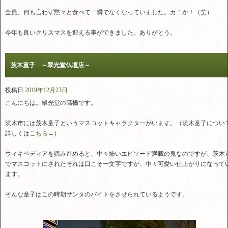
全員、何も言わず黙々と食べて一瞬でなくなっていました。カニか！（笑）
今年も良いクリスマスを迎える事ができました。ありがとう。
茨木童子 ～翠光堂仏壇店～
投稿日
2019年12月23日
こんにちは。翠光堂の髙橋です。
茨木市には茨木童子というマスコットキャラクターがいます。（茨木童子につい
詳しくは
こちら→
）
ウィキペディアを読み進めると、中々怖いエピソード満載の鬼なのですが、茨木
でマスコットにされたそれは口こそ一文字ですが、中々可愛い仕上がりになって
ます。
そんな童子はこの時期サンタのバイトをさせられているようです。