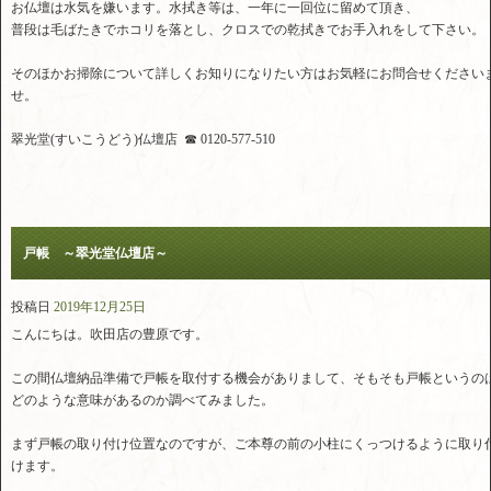
お仏壇は水気を嫌います。水拭き等は、一年に一回位に留めて頂き、
普段は毛ばたきでホコリを落とし、クロスでの乾拭きでお手入れをして下さい。
そのほかお掃除について詳しくお知りになりたい方はお気軽にお問合せください
せ。
翠光堂(すいこうどう)仏壇店 ☎ 0120-577-510
戸帳 ～翠光堂仏壇店～
投稿日
2019年12月25日
こんにちは。吹田店の豊原です。
この間仏壇納品準備で戸帳を取付する機会がありまして、そもそも戸帳というの
どのような意味があるのか調べてみました。
まず戸帳の取り付け位置なのですが、ご本尊の前の小柱にくっつけるように取り
けます。