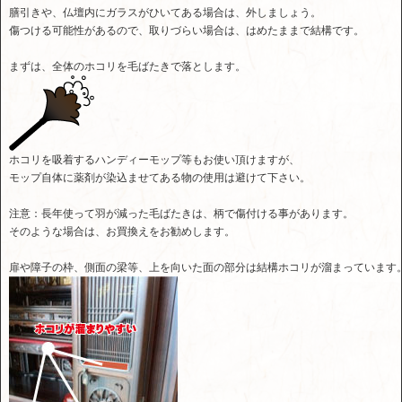
膳引きや、仏壇内にガラスがひいてある場合は、外しましょう。
傷つける可能性があるので、取りづらい場合は、はめたままで結構です。
まずは、全体のホコリを毛ばたきで落とします。
ホコリを吸着するハンディーモップ等もお使い頂けますが、
モップ自体に薬剤が染込ませてある物の使用は避けて下さい。
注意：長年使って羽が減った毛ばたきは、柄で傷付ける事があります。
そのような場合は、お買換えをお勧めします。
扉や障子の枠、側面の梁等、上を向いた面の部分は結構ホコリが溜まっています