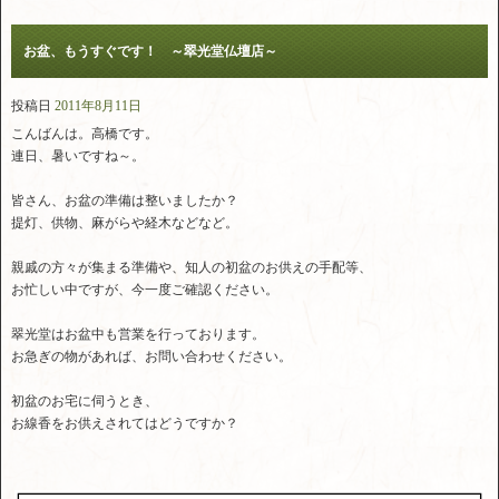
お盆、もうすぐです！ ～翠光堂仏壇店～
投稿日
2011年8月11日
こんばんは。高橋です。
連日、暑いですね～。
皆さん、お盆の準備は整いましたか？
提灯、供物、麻がらや経木などなど。
親戚の方々が集まる準備や、知人の初盆のお供えの手配等、
お忙しい中ですが、今一度ご確認ください。
翠光堂はお盆中も営業を行っております。
お急ぎの物があれば、お問い合わせください。
初盆のお宅に伺うとき、
お線香をお供えされてはどうですか？