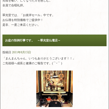
先祖を敬い、亡くなった方を慈しむ。
全員で合唱礼拝。
翠光堂では、「お彼岸セール」中です。
お仏壇を特別価格でご提供中！
是非、一度ご来店ください。
お盆の恒例行事です。 ～翠光堂仏壇店～
投稿日
2011年8月15日
「まんまんちゃん、いつもありがとうございます！！」
ご先祖様へ成長と健康のご報告です。(⌒ｰ⌒ )