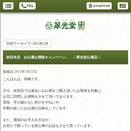
月別アーカイブ:
2011年1月
吹田本店 お仏壇お掃除キャンペーン。 ～翠光堂仏壇店～
投稿日
2011年1月25日
こんばんは。高橋です。
只今、吹田店では過去にお仏壇をご購入頂いたお客様を対象に、
お宅に訪問しお掃除をさせて頂いております。
普段、手の届かない所のすす払いや、
年数の経ったお仏壇の点検をしています。
また、普段のお手入れ方法や、
お祀りで困っている様な事のお話もさせて貰っています。