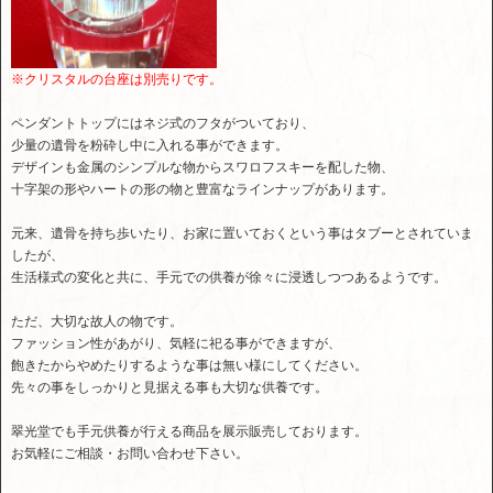
※クリスタルの台座は別売りです。
ペンダントトップにはネジ式のフタがついており、
少量の遺骨を粉砕し中に入れる事ができます。
デザインも金属のシンプルな物からスワロフスキーを配した物、
十字架の形やハートの形の物と豊富なラインナップがあります。
元来、遺骨を持ち歩いたり、お家に置いておくという事はタブーとされていま
したが、
生活様式の変化と共に、手元での供養が徐々に浸透しつつあるようです。
ただ、大切な故人の物です。
ファッション性があがり、気軽に祀る事ができますが、
飽きたからやめたりするような事は無い様にしてください。
先々の事をしっかりと見据える事も大切な供養です。
翠光堂でも手元供養が行える商品を展示販売しております。
お気軽にご相談・お問い合わせ下さい。