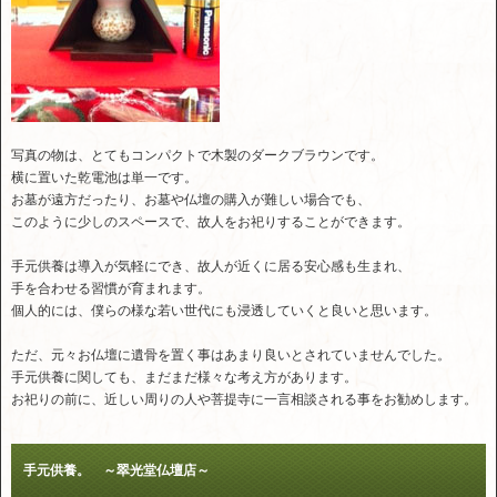
写真の物は、とてもコンパクトで木製のダークブラウンです。
横に置いた乾電池は単一です。
お墓が遠方だったり、お墓や仏壇の購入が難しい場合でも、
このように少しのスペースで、故人をお祀りすることができます。
手元供養は導入が気軽にでき、故人が近くに居る安心感も生まれ、
手を合わせる習慣が育まれます。
個人的には、僕らの様な若い世代にも浸透していくと良いと思います。
ただ、元々お仏壇に遺骨を置く事はあまり良いとされていませんでした。
手元供養に関しても、まだまだ様々な考え方があります。
お祀りの前に、近しい周りの人や菩提寺に一言相談される事をお勧めします。
手元供養。 ～翠光堂仏壇店～