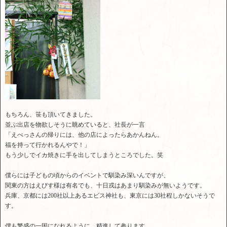
もちろん、笹も頂いてきました。
並ぶ出店を物欲しそうに眺めていると、社長が一言
「えべっさんの帰りには、他の店によったらあかんねん。
福を持って行かれるんやで！」
もう少しでイカ焼きに手を出してしまうところでした。笑
僕らには子どもの頃からのイベントで馴染み深いんですが、
関東の方はえびす様は有名でも、十日戎はあまり馴染みが無いようです。
兵庫、京都には200社以上あるエビス神社も、東京には30社程しかないそうで
す。
僕も繁盛の一因になれるように、精進して参ります。