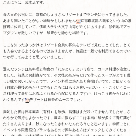
こんにちは、茨木店です。
母の日のお祝いに、京都のしょうざんリゾートまでランチに行ってきました。
あまり聞いたことがない場所かもしれません
京都市北部の鷹峯という山のほ
ぼ麓に位置していて、佛教大学や大文字山等が近くにあります。傾斜地でアッ
プダウンが激しいですが、緑豊かな静かな場所です。
ここを知ったきっかけはリゾート会員の募集をテレビで見たことでした。とて
も入会できるようなものではありませんが、施設は一般でも利用できるのでい
つか行ってみようと思っていました。
選んだランチは鳥料理と和食の「わかどり」という所で、コース料理を注文し
ました。前菜とお刺身がでて、その後の鳥がらだけで作ったスープがとても優
しい味でおいしかったです。メイン料理に焼き鳥と唐揚げがでて、ご飯がくる
（何故か最後のあたりにでる）ころにはもうお腹いっぱい・・・こういうコー
ス料理って最初はお腹ふくれるか心配になるんですが、けっこう後からじわじ
わくるんです
デザートは抹茶のムースでした。
満足した後は日本庭園（有料）を散歩。菖蒲はまだ咲いてませんでしたが、さ
わやかで気持ちよかったです。庭園に限らずここは本当に緑が多くて青紅葉が
たくさんあります。秋になったらきれいなんだろうなと思います。季節ごとに
イベントや限定宿泊プランもあるので興味ある方はチェックしてみてくださ