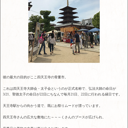
彼の最大の目的がここ四天王寺の骨董市。
これは四天王寺大師会・太子会というのが正式名称で、弘法大師の命日が
3/21、聖徳太子の命日が22日にちなんで毎月21日、22日に行われる縁日です。
天王寺駅からの向かう道で、既にお祭りムードが漂っています。
四天王寺さんの広大な敷地にた～～～くさんのブースが広げられ、