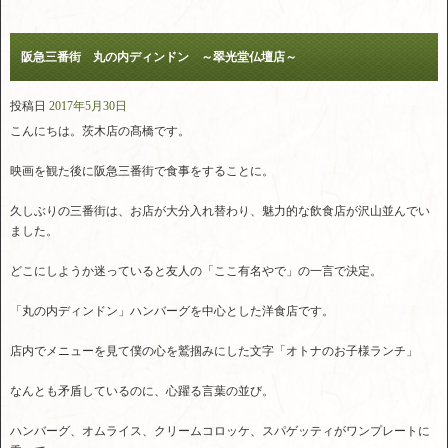
阪急三番街 丸の内ディンドン ～翠光堂仏壇店～
投稿日
2017年5月30日
こんにちは。茨木店の髙橋です。
映画を観た後に阪急三番街で食事をすることに。
久しぶりの三番街は、お店が大分入れ替わり、魅力的な飲食店が沢山並んでい
ました。
どこにしようか迷っていると友人の「ここ有名やで」の一言で決定。
「丸の内ディンドン」ハンバーグを中心とした洋食店です。
店内でメニューを見て僕の心を鷲掴みにした文字「オトナのお子様ランチ」
なんとも矛盾しているのに、心躍る言葉の並び。
ハンバーグ、オムライス、クリームコロッケ、スパゲッティがワンプレートに