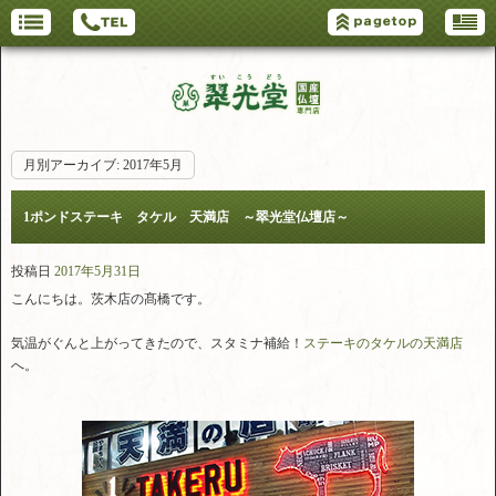
月別アーカイブ:
2017年5月
1ポンドステーキ タケル 天満店 ～翠光堂仏壇店～
投稿日
2017年5月31日
こんにちは。茨木店の髙橋です。
気温がぐんと上がってきたので、スタミナ補給！
ステーキのタケルの天満店
へ。