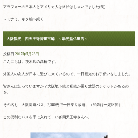
アラフォーの日本人とアメリカ人は終始はしゃいでました(笑)
～ミナミ、キタ編へ続く
大阪観光 四天王寺骨董市編 ～翠光堂仏壇店～
投稿日
2017年5月23日
こんにちは。茨木店の髙橋です。
外国人の友人が日本に遊びに来ているので、一日観光のお手伝いをしました。
皆さんは知っていますか？大阪地下鉄と私鉄が乗り放題のチケットがあるの
を。
その名も「大阪周遊パス」2,500円で一日乗り放題。（私鉄は一定区間）
この便利なパスを手に入れて、いざ四天王寺さんへ。