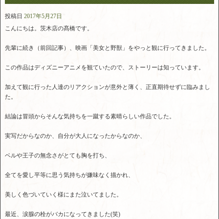
投稿日
2017年5月27日
こんにちは。茨木店の髙橋です。
先輩に続き（前回記事）、映画「美女と野獣」をやっと観に行ってきました。
この作品はディズニーアニメを観ていたので、ストーリーは知っています。
加えて観に行った人達のリアクションが意外と薄く、正直期待せずに臨みまし
た。
結論は冒頭からそんな気持ちを一蹴する素晴らしい作品でした。
実写だからなのか、自分が大人になったからなのか、
ベルや王子の無念さがとても胸を打ち、
全てを愛し平等に思う気持ちが嫌味なく描かれ、
美しく色づいていく様にまた泣いてました。
最近、涙腺の栓がバカになってきました(笑)