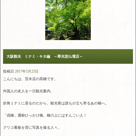
大阪観光 ミナミ・キタ編 ～翠光堂仏壇店～
投稿日
2017年5月25日
こんにちは。茨木店の髙橋です。
外国人の友人を一日観光案内。
折角ミナミに居るのだから、観光客は誰もが立ち寄るあの橋へ。
「戎橋」通称ひっかけ橋。橋の上にはすんごい人！
グリコ看板を背に写真を撮る人々。