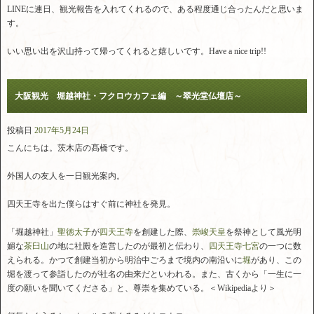
LINEに連日、観光報告を入れてくれるので、ある程度通じ合ったんだと思いま
す。
いい思い出を沢山持って帰ってくれると嬉しいです。Have a nice trip!!
大阪観光 堀越神社・フクロウカフェ編 ～翠光堂仏壇店～
投稿日
2017年5月24日
こんにちは。茨木店の髙橋です。
外国人の友人を一日観光案内。
四天王寺を出た僕らはすぐ前に神社を発見。
「堀越神社」
聖徳太子
が
四天王寺
を創建した際、
崇峻天皇
を祭神として風光明
媚な
茶臼山
の地に社殿を造営したのが最初と伝わり、
四天王寺七宮
の一つに数
えられる。かつて創建当初から明治中ごろまで境内の南沿いに
堀
があり、この
堀を渡って参詣したのが社名の由来だといわれる。また、古くから「一生に一
度の願いを聞いてくださる」と、尊崇を集めている。＜Wikipediaより＞