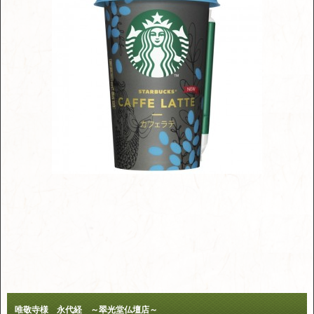
唯敬寺様 永代経 ～翠光堂仏壇店～