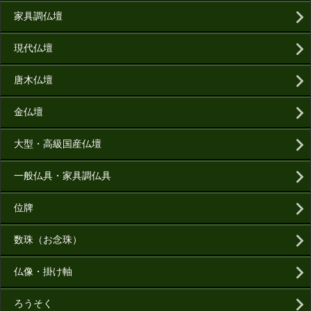
家具調仏壇
現代仏壇
唐木仏壇
金仏壇
大型・高級国産仏壇
一般仏具・家具調仏具
位牌
数珠（お念珠）
仏像・掛け軸
ろうそく