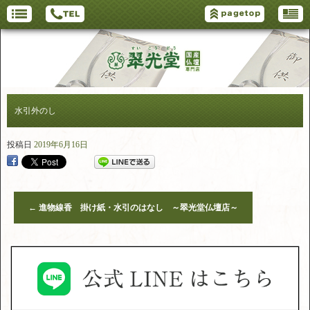
水引外のし
投稿日
2019年6月16日
←
進物線香 掛け紙・水引のはなし ～翠光堂仏壇店～