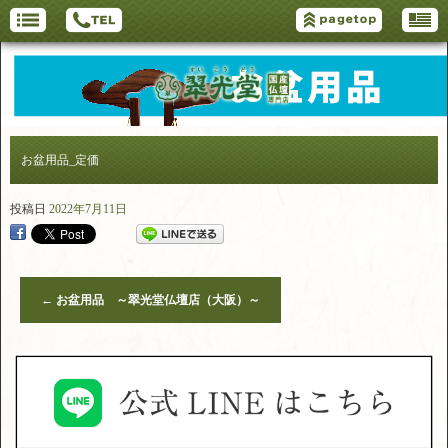
お盆用品_定価
投稿日
2022年7月11日
←
お盆用品 ～翠光堂仏壇店（大阪）～