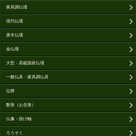
家具調仏壇
現代仏壇
唐木仏壇
金仏壇
大型・高級国産仏壇
一般仏具・家具調仏具
位牌
数珠（お念珠）
仏像・掛け軸
ろうそく