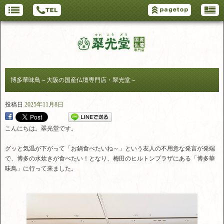
博多華味鳥～大阪の国産仏壇専門店・翠光堂～
投稿日
2025年11月8日
こんにちは。翠光堂です。
グッと気温が下がって「お鍋食べたいね～」という友人の不用意な発言が発端
で、博多の水炊きが食べたい！となり、梅田のヒルトンプラザにある「博多華
味鳥」に行って来ました。