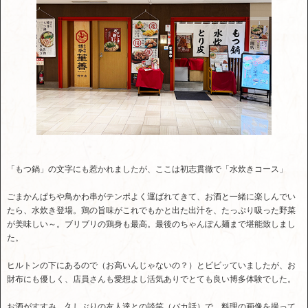
「もつ鍋」の文字にも惹かれましたが、ここは初志貫徹で「水炊きコース」
ごまかんぱちや鳥かわ串がテンポよく運ばれてきて、お酒と一緒に楽しんでい
たら、水炊き登場。鶏の旨味がこれでもかと出た出汁を、たっぷり吸った野菜
が美味しい～。ブリブリの鶏身も最高。最後のちゃんぽん麺まで堪能致しまし
た。
ヒルトンの下にあるので（お高いんじゃないの？）とビビッていましたが、お
財布にも優しく、店員さんも愛想よし活気ありでとても良い博多体験でした。
お酒がすすみ、久しぶりの友人達との談笑（バカ話）で、料理の画像を撮って