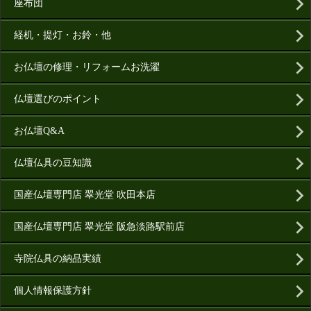
座布団
経机・提灯・お鈴・他
お仏壇の修理・リフォームお洗濯
仏壇選びのポイント
お仏壇Q&A
仏壇仏具の豆知識
国産仏壇専門店 翠光堂 吹田本店
国産仏壇専門店 翠光堂 阪急淡路駅前店
寺院仏具の納品実績
個人情報保護方針