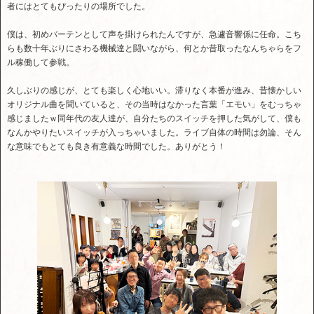
者にはとてもぴったりの場所でした。
僕は、初めバーテンとして声を掛けられたんですが、急遽音響係に任命。こち
らも数十年ぶりにさわる機械達と闘いながら、何とか昔取ったなんちゃらをフ
ル稼働して参戦。
久しぶりの感じが、とても楽しく心地いい。滞りなく本番が進み、昔懐かしい
オリジナル曲を聞いていると、その当時はなかった言葉「エモい」をむっちゃ
感じましたｗ同年代の友人達が、自分たちのスイッチを押した気がして、僕も
なんかやりたいスイッチが入っちゃいました。ライブ自体の時間は勿論、そん
な意味でもとても良き有意義な時間でした。ありがとう！