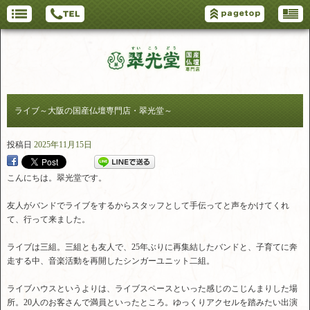
ライブ～大阪の国産仏壇専門店・翠光堂～
投稿日
2025年11月15日
こんにちは。翠光堂です。
友人がバンドでライブをするからスタッフとして手伝ってと声をかけてくれ
て、行って来ました。
ライブは三組。三組とも友人で、25年ぶりに再集結したバンドと、子育てに奔
走する中、音楽活動を再開したシンガーユニット二組。
ライブハウスというよりは、ライブスペースといった感じのこじんまりした場
所。20人のお客さんで満員といったところ。ゆっくりアクセルを踏みたい出演