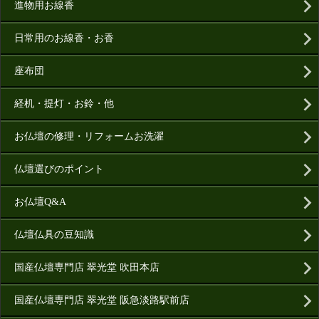
進物用お線香
日常用のお線香・お香
座布団
経机・提灯・お鈴・他
お仏壇の修理・リフォームお洗濯
仏壇選びのポイント
お仏壇Q&A
仏壇仏具の豆知識
国産仏壇専門店 翠光堂 吹田本店
国産仏壇専門店 翠光堂 阪急淡路駅前店