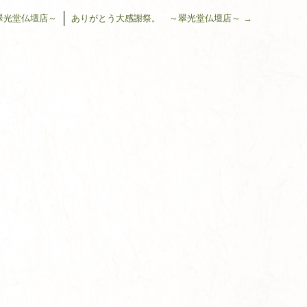
光堂仏壇店～
ありがとう大感謝祭。 ～翠光堂仏壇店～
→