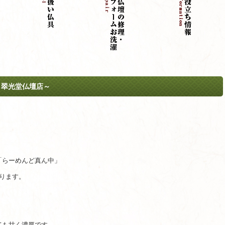
翠光堂仏壇店～
「らーめんど真ん中」
ります。
ても甘く濃厚です。