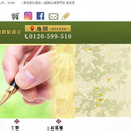
ん中」その4 ～翠光堂仏壇店～|国産仏壇専門店 翠光堂