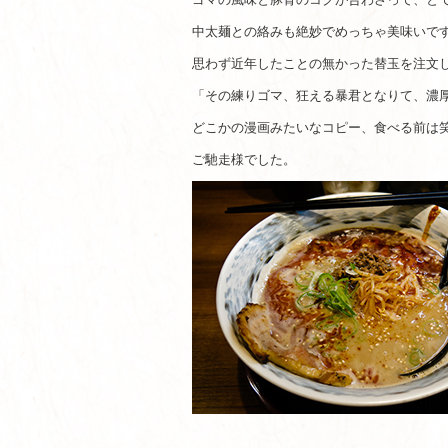
中太麺との絡みも絶妙でめっちゃ美味いで
思わず近年したことの無かった替玉を注文
「その練りゴマ、狂える暴君となりて、濃
どこかの漫画みたいなコピー、食べる前は
ご馳走様でした。