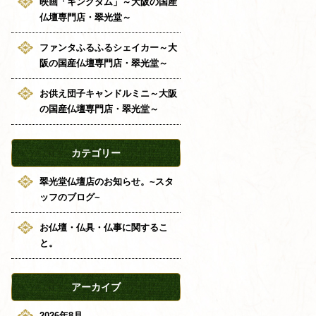
映画「キングダム」～大阪の国産
仏壇専門店・翠光堂～
ファンタふるふるシェイカー～大
阪の国産仏壇専門店・翠光堂～
お供え団子キャンドルミニ～大阪
の国産仏壇専門店・翠光堂～
カテゴリー
翠光堂仏壇店のお知らせ。~スタ
ッフのブログ~
お仏壇・仏具・仏事に関するこ
と。
アーカイブ
2026年8月