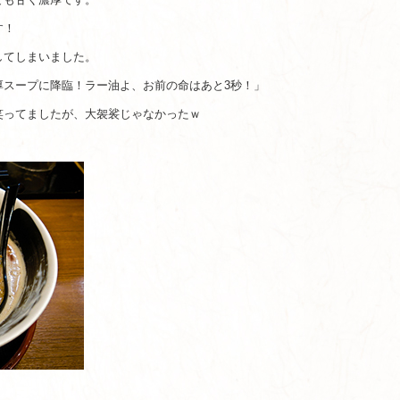
す！
してしまいました。
厚スープに降臨！ラー油よ、お前の命はあと3秒！」
笑ってましたが、大袈裟じゃなかったｗ