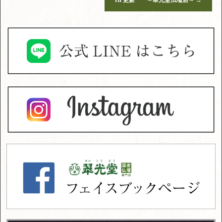
HP更新 ～翠光堂仏壇店～
→