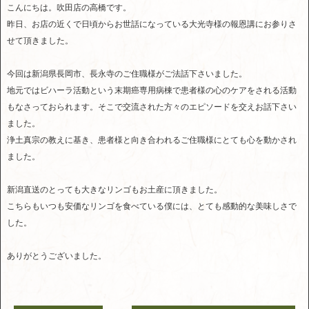
こんにちは。吹田店の高橋です。
昨日、お店の近くで日頃からお世話になっている大光寺様の報恩講にお参りさ
せて頂きました。
今回は新潟県長岡市、長永寺のご住職様がご法話下さいました。
地元ではビハーラ活動という末期癌専用病棟で患者様の心のケアをされる活動
もなさっておられます。そこで交流された方々のエピソードを交えお話下さい
ました。
浄土真宗の教えに基き、患者様と向き合われるご住職様にとても心を動かされ
ました。
新潟直送のとっても大きなリンゴもお土産に頂きました。
こちらもいつも安価なリンゴを食べている僕には、とても感動的な美味しさで
した。
ありがとうございました。