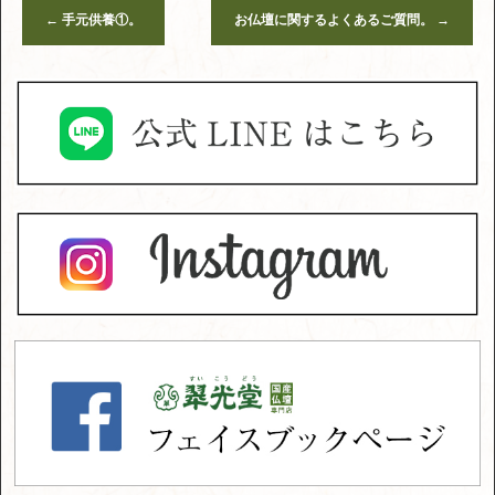
←
手元供養①。
お仏壇に関するよくあるご質問。
→