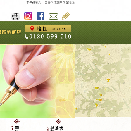
手元供養②。|国産仏壇専門店 翠光堂