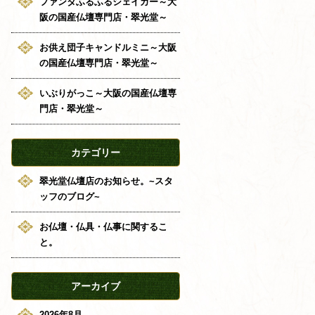
ファンタふるふるシェイカー～大
阪の国産仏壇専門店・翠光堂～
お供え団子キャンドルミニ～大阪
の国産仏壇専門店・翠光堂～
いぶりがっこ～大阪の国産仏壇専
門店・翠光堂～
カテゴリー
翠光堂仏壇店のお知らせ。~スタ
ッフのブログ~
お仏壇・仏具・仏事に関するこ
と。
アーカイブ
2026年8月