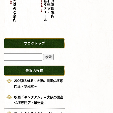
ブログトップ
最近の投稿
2026夏SALE～大阪の国産仏壇専
門店・翠光堂～
映画「キングダム」～大阪の国産
仏壇専門店・翠光堂～