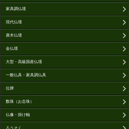
家具調仏壇
現代仏壇
唐木仏壇
金仏壇
大型・高級国産仏壇
一般仏具・家具調仏具
位牌
数珠（お念珠）
仏像・掛け軸
ろうそく