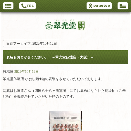
日別アーカイブ:
2022年10月12日
表装もおまかせください。 ～翠光堂仏壇店（大阪）～
投稿日
2022年10月12日
翠光堂仏壇店ではお掛け軸の表装をさせていただいております。
写真はお遍路さん（四国八十八ヶ所霊場）にてお集めになられた納経軸（ご朱
印軸）を表装させていただいた時のものです。