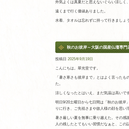
外気よくは真夏だと思えないぐらい涼しく
遠くまで行く価値ありました。
水着、タオルは忘れずに持って行きましょ
秋のお彼岸～大阪の国産仏壇専門
投稿日
2025年9月19日
こんにちは。翠光堂です。
「暑さ寒さも彼岸まで」とはよく言ったも
た。
涼しくなったとはいえ、まだ気温は高いで
明日9/20土曜日から七日間は「秋のお彼
りに行き、ご先祖さまや故人様の顔を思い
暑さ厳しい夏を無事に乗り越えた。その感
人の残したとてもいい習慣だなぁと、この