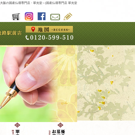
大阪の国産仏壇専門店・翠光堂～|国産仏壇専門店 翠光堂