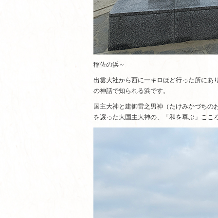
稲佐の浜～
出雲大社から西に一キロほど行った所にあり
の神話で知られる浜です。
国主大神と建御雷之男神（たけみかづちの
を譲った大国主大神の、「和を尊ぶ」ここ