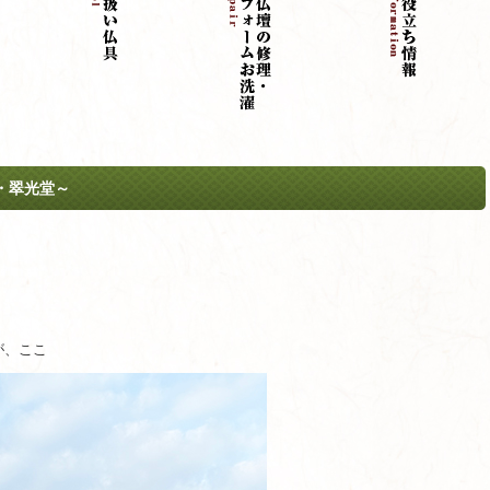
・翠光堂～
が、ここ