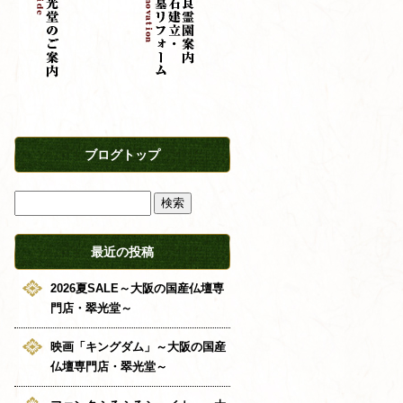
ブログトップ
最近の投稿
2026夏SALE～大阪の国産仏壇専
門店・翠光堂～
映画「キングダム」～大阪の国産
仏壇専門店・翠光堂～