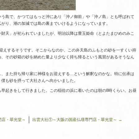
いう島で、かつてはもっと沖にあり「沖ノ御前」や「沖ノ島」とも呼ばれて
広がり、潮の加減では島の裏までいけるようになっています。
弁財天」が祀られていましたが、明治以降は豊玉姫命（とよたまひめのみこ
をお迎えするそうです。そこからなのか、この弁天島のふもとの砂を一すくい持
め、その砂箱の砂を納めた量より少なく持ち帰るという風習があるそうなん
し、また持ち帰り家に神様をお迎えする…という解釈なのかな。特に伝承は
、僕も砂を摂って大社さんへ向かいました。
も早起きをして行きました。この稲佐の浜に着いたのは朝の8時くらい。お昼
門店・翠光堂～
出雲大社①～大阪の国産仏壇専門店・翠光堂～
→