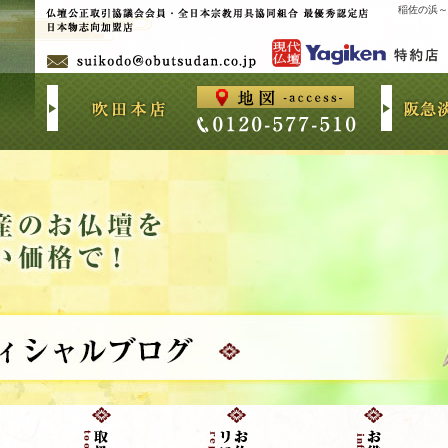
稲佐の浜～