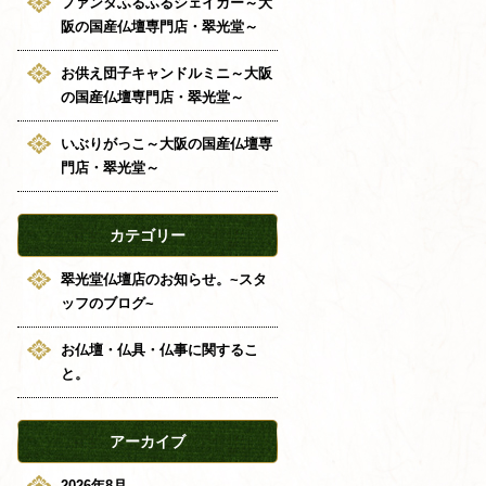
ファンタふるふるシェイカー～大
阪の国産仏壇専門店・翠光堂～
お供え団子キャンドルミニ～大阪
の国産仏壇専門店・翠光堂～
いぶりがっこ～大阪の国産仏壇専
門店・翠光堂～
カテゴリー
翠光堂仏壇店のお知らせ。~スタ
ッフのブログ~
お仏壇・仏具・仏事に関するこ
と。
アーカイブ
2026年8月