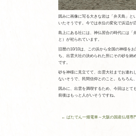
因みに画像に写る大きな岩は「弁天島」と
いたそうです。今では水位の変化で浜辺が
島上にある社には、神仏習合の時代には「
と）が祀られています。
旧暦の10/10は、この浜から全国の神様
ち、出雲大社の決められた所にその砂を納
です。
砂を神様に見立てて、出雲大社までお連れ
ないそうで、民間信仰とのこと。もちろん
因みに、出雲を満喫するため、今回はとて
前後はもっと人がいそうですね。
←
ばたでん一畑電車～大阪の国産仏壇専