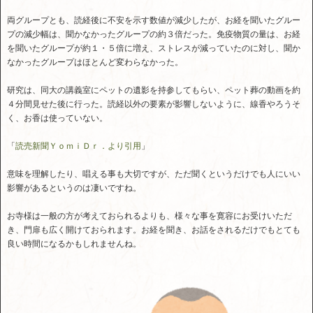
両グループとも、読経後に不安を示す数値が減少したが、お経を聞いたグルー
プの減少幅は、聞かなかったグループの約３倍だった。免疫物質の量は、お経
を聞いたグループが約１・５倍に増え、ストレスが減っていたのに対し、聞か
なかったグループはほとんど変わらなかった。
研究は、同大の講義室にペットの遺影を持参してもらい、ペット葬の動画を約
４分間見せた後に行った。読経以外の要素が影響しないように、線香やろうそ
く、お香は使っていない。
「
読売新聞ＹｏｍｉＤｒ．より引用
」
意味を理解したり、唱える事も大切ですが、ただ聞くというだけでも人にいい
影響があるというのは凄いですね。
お寺様は一般の方が考えておられるよりも、様々な事を寛容にお受けいただ
き、門扉も広く開けておられます。お経を聞き、お話をされるだけでもとても
良い時間になるかもしれませんね。