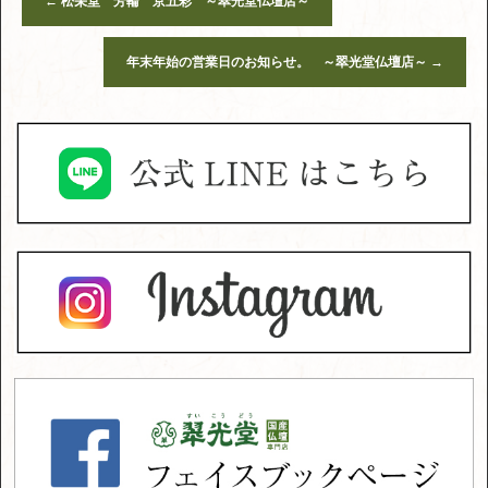
←
松栄堂 芳輪 京五彩 ～翠光堂仏壇店～
年末年始の営業日のお知らせ。 ～翠光堂仏壇店～
→