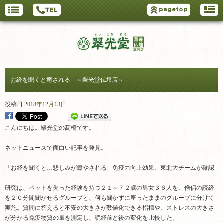
お経を聞くと癒される ～翠光堂仏壇店～
投稿日
2018年12月13日
こんにちは。翠光堂の髙橋です。
ネットニュースで面白い記事を発見。
「お経を聞くと…悲しみが癒やされる」免疫力向上効果、東北大チームが確認
研究は、ペットを失った経験を持つ２１～７２歳の男女３６人を、僧侶の読経
を２０分間聞かせるグループと、何も聞かずに座ったままのグループに分けて
実施。質問に答えると不安の大きさが数値化できる指標や、ストレスの大きさ
が分かる免疫物質の量を測定し、読経前と後の変化を比較した。