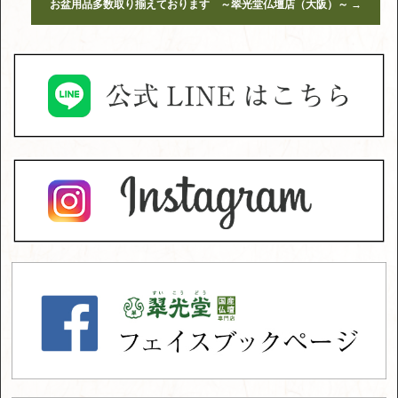
お盆用品多数取り揃えております ～翠光堂仏壇店（大阪）～
→