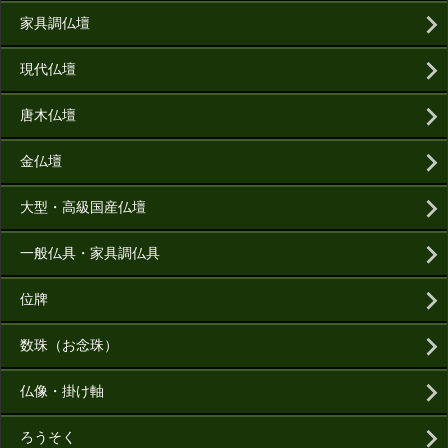
家具調仏壇
現代仏壇
唐木仏壇
金仏壇
大型・高級国産仏壇
一般仏具・家具調仏具
位牌
数珠（お念珠）
仏像・掛け軸
ろうそく