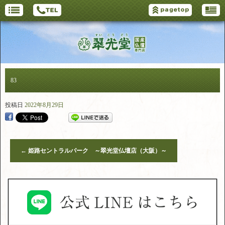
83
投稿日
2022年8月29日
←
姫路セントラルパーク ～翠光堂仏壇店（大阪）～