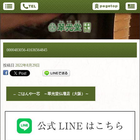
0000483056-41636564845
投稿日
2022年8月29日
←
ごはんや一芯 ～翠光堂仏壇店（大阪）～