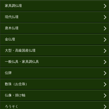
家具調仏壇
現代仏壇
唐木仏壇
金仏壇
大型・高級国産仏壇
一般仏具・家具調仏具
位牌
数珠（お念珠）
仏像・掛け軸
ろうそく