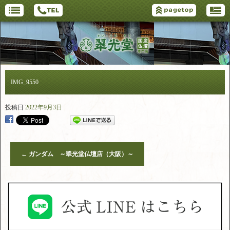
IMG_9550
投稿日
2022年9月3日
←
ガンダム ～翠光堂仏壇店（大阪）～