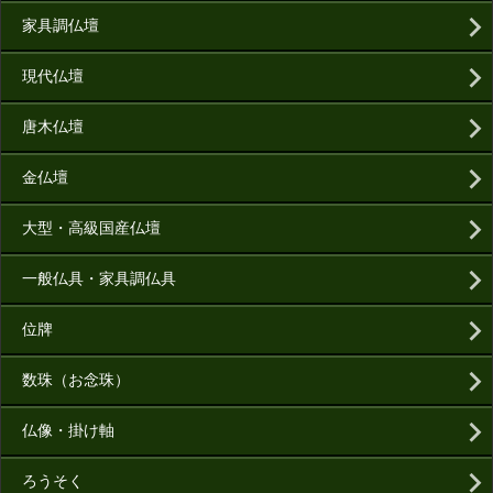
家具調仏壇
現代仏壇
唐木仏壇
金仏壇
大型・高級国産仏壇
一般仏具・家具調仏具
位牌
数珠（お念珠）
仏像・掛け軸
ろうそく