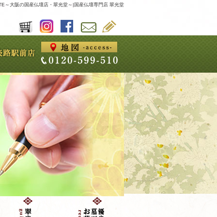
LATTE～大阪の国産仏壇店・翠光堂～|国産仏壇専門店 翠光堂