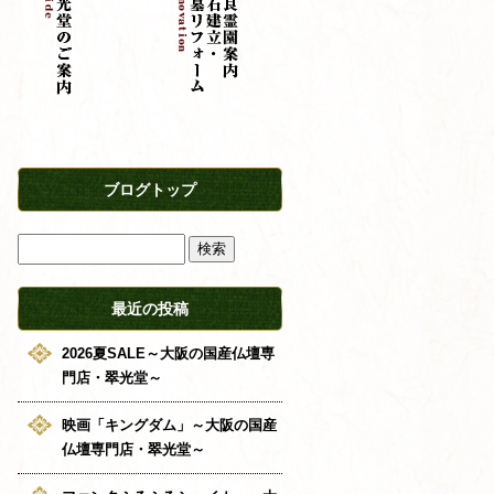
ブログトップ
最近の投稿
2026夏SALE～大阪の国産仏壇専
門店・翠光堂～
映画「キングダム」～大阪の国産
仏壇専門店・翠光堂～