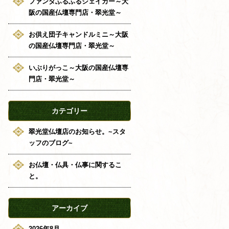
ファンタふるふるシェイカー～大
阪の国産仏壇専門店・翠光堂～
お供え団子キャンドルミニ～大阪
の国産仏壇専門店・翠光堂～
いぶりがっこ～大阪の国産仏壇専
門店・翠光堂～
カテゴリー
翠光堂仏壇店のお知らせ。~スタ
ッフのブログ~
お仏壇・仏具・仏事に関するこ
と。
アーカイブ
2026年8月