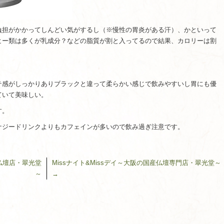
負担がかかってしんどい気がするし（※慢性の胃炎がある汗）、かといって
ヒー類は多くが乳成分？などの脂質が割と入ってるので結果、カロリーは割
テ感がしっかりありブラックと違って柔らかい感じで飲みやすいし胃にも優
ていて美味しい。
す。
ナジードリンクよりもカフェインが多いので飲み過ぎ注意です。
仏壇店・翠光堂
Missナイト&Missデイ～大阪の国産仏壇専門店・翠光堂～
～
→