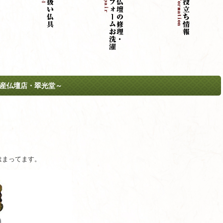
の国産仏壇店・翠光堂～
はまってます。