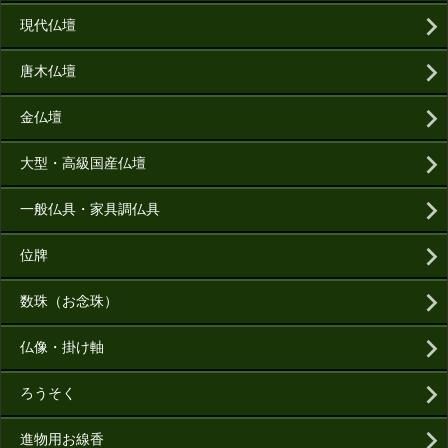
現代仏壇
唐木仏壇
金仏壇
大型・高級国産仏壇
一般仏具・家具調仏具
位牌
数珠（お念珠）
仏像・掛け軸
ろうそく
進物用お線香