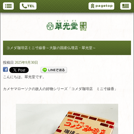
コメダ珈琲店ミニ寸線香～大阪の国産仏壇店・翠光堂～
投稿日
2025年9月30日
こんにちは。翠光堂です。
カメヤマローソクの故人の好物シリーズ「コメダ珈琲店 ミニ寸線香」