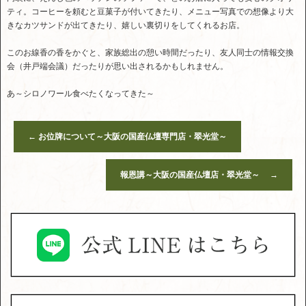
ティ。コーヒーを頼むと豆菓子が付いてきたり、メニュー写真での想像より大
きなカツサンドが出てきたり、嬉しい裏切りをしてくれるお店。
このお線香の香をかぐと、家族総出の憩い時間だったり、友人同士の情報交換
会（井戸端会議）だったりが思い出されるかもしれません。
あ～シロノワール食べたくなってきた～
←
お位牌について～大阪の国産仏壇専門店・翠光堂～
報恩講～大阪の国産仏壇店・翠光堂～
→