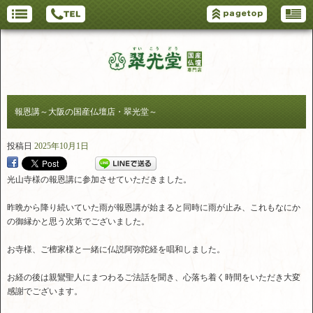
報恩講～大阪の国産仏壇店・翠光堂～
投稿日
2025年10月1日
光山寺様の報恩講に参加させていただきました。
昨晩から降り続いていた雨が報恩講が始まると同時に雨が止み、これもなにか
の御縁かと思う次第でございました。
お寺様、ご檀家様と一緒に仏説阿弥陀経を唱和しました。
お経の後は親鸞聖人にまつわるご法話を聞き、心落ち着く時間をいただき大変
感謝でございます。