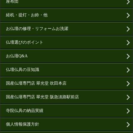
座布団
経机・提灯・お鈴・他
お仏壇の修理・リフォームお洗濯
仏壇選びのポイント
お仏壇Q&A
仏壇仏具の豆知識
国産仏壇専門店 翠光堂 吹田本店
国産仏壇専門店 翠光堂 阪急淡路駅前店
寺院仏具の納品実績
個人情報保護方針