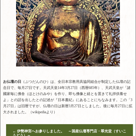
お仏壇の日
（ぶつだんのひ）は、全日本宗教用具協同組合が制定した仏壇の記
念日で、毎月27日です。天武天皇14年3月27日（西暦685年）、天武天皇が「諸
國家毎に佛舎（ほとけのみや）を作り、即ち佛像と経とを置きて礼拝供養せ
よ」との詔を出したとの記述が『日本書紀』にあることにちなみます。この「3
月27日」は旧暦ですが、仏壇の日は新暦3月27日としました。後に毎月27日に拡
大されました。（wikipediaより）
←
伊勢神宮へお参りしました。 ～国産仏壇専門店・翠光堂（すいこ
うどう）～