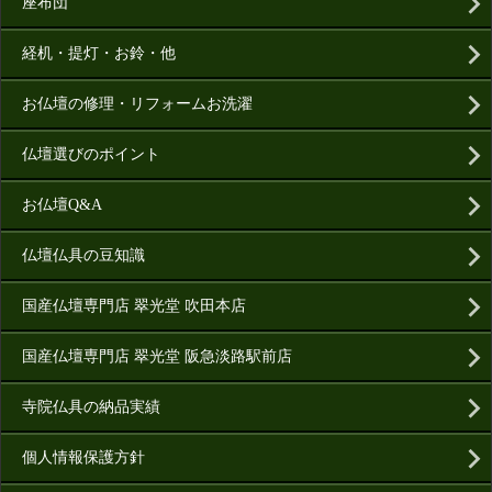
座布団
経机・提灯・お鈴・他
お仏壇の修理・リフォームお洗濯
仏壇選びのポイント
お仏壇Q&A
仏壇仏具の豆知識
国産仏壇専門店 翠光堂 吹田本店
国産仏壇専門店 翠光堂 阪急淡路駅前店
寺院仏具の納品実績
個人情報保護方針