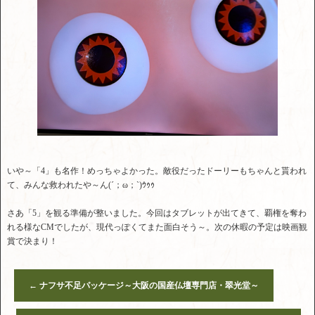
いや～「4」も名作！めっちゃよかった。敵役だったドーリーもちゃんと貰われ
て、みんな救われたや～ん(´；ω；`)ｳｩｩ
さあ「5」を観る準備が整いました。今回はタブレットが出てきて、覇権を奪わ
れる様なCMでしたが、現代っぽくてまた面白そう～。次の休暇の予定は映画観
賞で決まり！
←
ナフサ不足パッケージ～大阪の国産仏壇専門店・翠光堂～