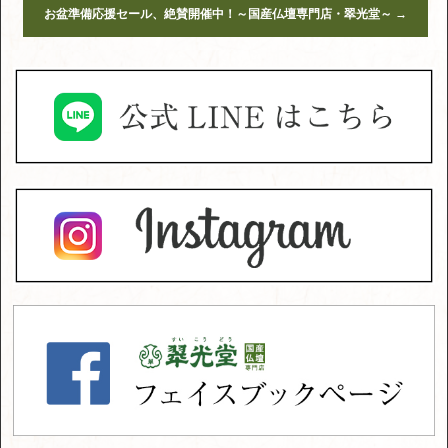
お盆準備応援セール、絶賛開催中！～国産仏壇専門店・翠光堂～
→