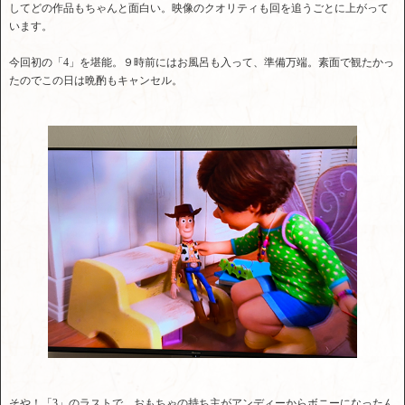
してどの作品もちゃんと面白い。映像のクオリティも回を追うごとに上がって
います。
今回初の「4」を堪能。９時前にはお風呂も入って、準備万端。素面で観たかっ
たのでこの日は晩酌もキャンセル。
そや！「3」のラストで、おもちゃの持ち主がアンディーからボニーになったん