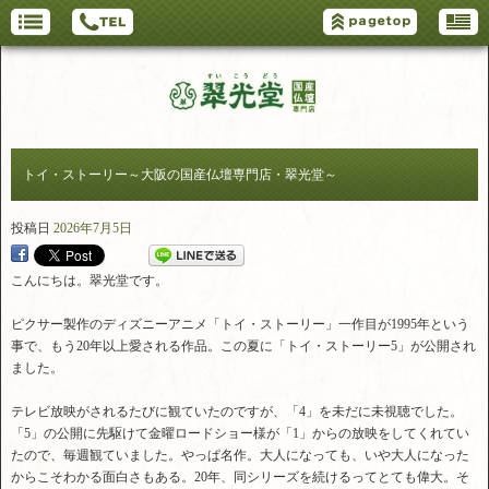
トイ・ストーリー～大阪の国産仏壇専門店・翠光堂～
投稿日
2026年7月5日
こんにちは。翠光堂です。
ピクサー製作のディズニーアニメ「トイ・ストーリー」一作目が1995年という
事で、もう20年以上愛される作品。この夏に「トイ・ストーリー5」が公開され
ました。
テレビ放映がされるたびに観ていたのですが、「4」を未だに未視聴でした。
「5」の公開に先駆けて金曜ロードショー様が「1」からの放映をしてくれてい
たので、毎週観ていました。やっぱ名作。大人になっても、いや大人になった
からこそわかる面白さもある。20年、同シリーズを続けるってとても偉大。そ