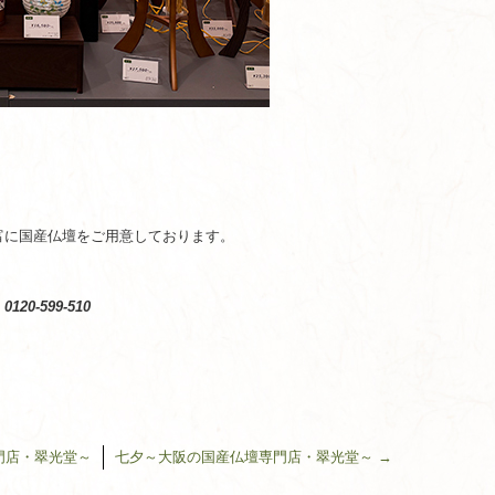
。
富に国産仏壇をご用意しております。
20-599-510
門店・翠光堂～
七夕～大阪の国産仏壇専門店・翠光堂～
→