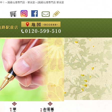
中！～国産仏壇専門店・翠光堂～|国産仏壇専門店 翠光堂