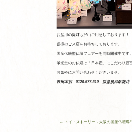
お盆用の提灯も沢山ご用意しております！
皆様のご来店をお待ちしております。
国産伝統型仏壇フェアーを同時開催中です
翠光堂のお仏壇は「日本産」にこだわり豊
お気軽にお問い合わせくださいませ。
吹田本店 0120-577-510 阪急淡路駅前店 01
←
トイ・ストーリー～大阪の国産仏壇専