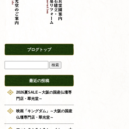
ブログトップ
最近の投稿
2026夏SALE～大阪の国産仏壇専
門店・翠光堂～
映画「キングダム」～大阪の国産
仏壇専門店・翠光堂～