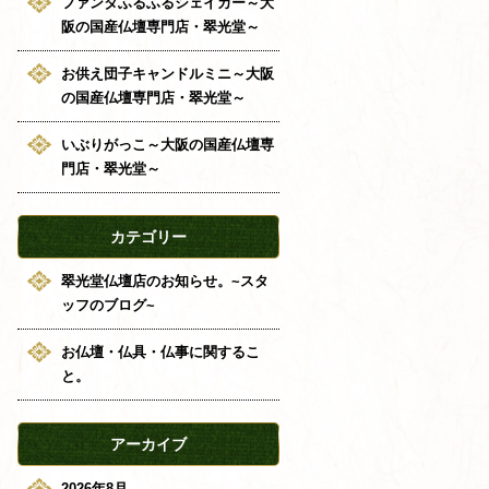
ファンタふるふるシェイカー～大
阪の国産仏壇専門店・翠光堂～
お供え団子キャンドルミニ～大阪
の国産仏壇専門店・翠光堂～
いぶりがっこ～大阪の国産仏壇専
門店・翠光堂～
カテゴリー
翠光堂仏壇店のお知らせ。~スタ
ッフのブログ~
お仏壇・仏具・仏事に関するこ
と。
アーカイブ
2026年8月